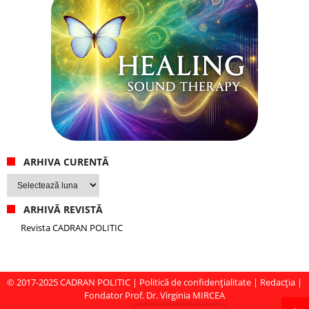
ARHIVA CURENTĂ
Arhiva
curentă
ARHIVĂ REVISTĂ
Revista CADRAN POLITIC
© 2017-2025
CADRAN POLITIC
|
Politică de confidențialitate
|
Redacția
|
Fondator Prof. Dr. Virginia MIRCEA