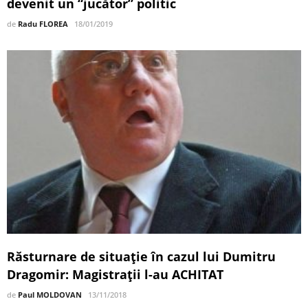
devenit un “jucător” politic
de
Radu FLOREA
18/01/2019
Răsturnare de situaţie în cazul lui Dumitru
Dragomir: Magistraţii l-au ACHITAT
de
Paul MOLDOVAN
13/11/2018