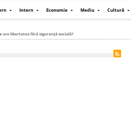
ern
Intern
Economie
Mediu
Cultură
e are libertatea fără siguranță socială?
i mizele din spatele interimatului
 cum au devenit cea mai mare economie a lumii
: cum a devenit atelierul lumii și rivalul economic al SUA
: de ce rezistă?
 care revine: o realitate pe care România o simte, nu o spune
ea Europeană. Ce ne așteaptă? – O analiză structurală a demografiei, fi
 supraviețui ca țară
oparticule
p AI pentru a înlocui Nvidia