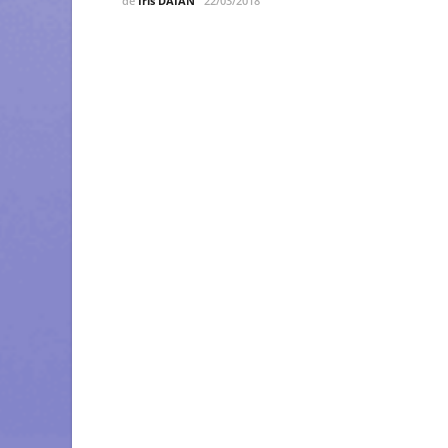
de
Iris DĂIAN
22/03/2018