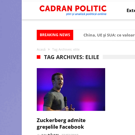
Ext
BREAKING NEWS
China, UE și SUA: ce valoar
Criza politică prelungită ș
Acasă
Tag Archives: elile
Modelul economic al SUA:
TAG ARCHIVES: ELILE
Modelul economic al Chinei
Modelul economic al Rusiei
Occidentul obosit și Estul
Viitorul României în Uniun
România – ROExit pentru a
Controlul minții prin nan
Zuckerberg admite
greșelile Facebook
Huawei dezvoltă un nou ci