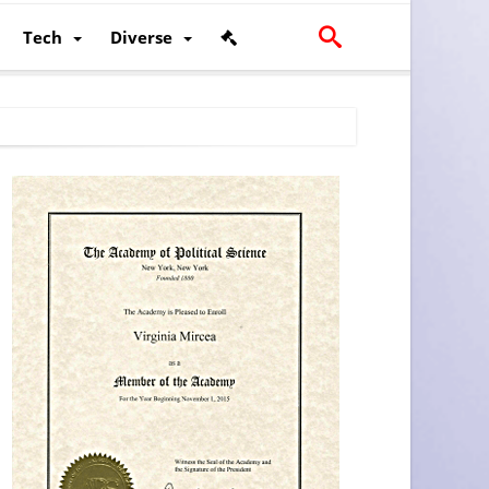
Tech
Diverse
scalității și poziției României în U.E.