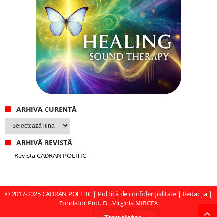
ARHIVA CURENTĂ
Arhiva
curentă
ARHIVĂ REVISTĂ
Revista CADRAN POLITIC
© 2017-2025
CADRAN POLITIC
|
Politică de confidențialitate
|
Redacția
|
Fondator Prof. Dr. Virginia MIRCEA