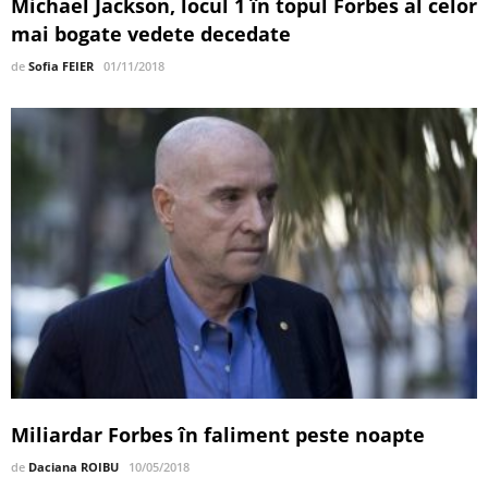
Michael Jackson, locul 1 în topul Forbes al celor
mai bogate vedete decedate
de
Sofia FEIER
01/11/2018
Miliardar Forbes în faliment peste noapte
de
Daciana ROIBU
10/05/2018