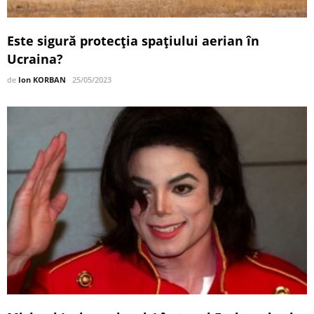
Este sigură protecția spațiului aerian în
Ucraina?
de
Ion KORBAN
25/05/2023