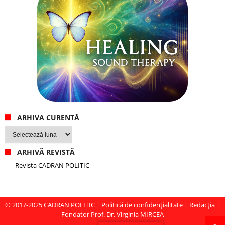
ARHIVA CURENTĂ
Arhiva
curentă
ARHIVĂ REVISTĂ
Revista CADRAN POLITIC
© 2017-2025
CADRAN POLITIC
|
Politică de confidențialitate
|
Redacția
|
Fondator Prof. Dr. Virginia MIRCEA