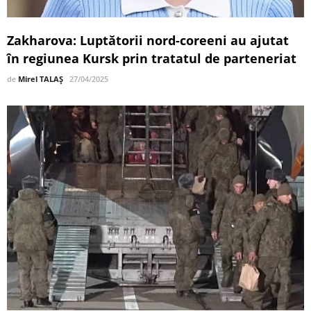
Zakharova: Luptătorii nord-coreeni au ajutat
în regiunea Kursk prin tratatul de parteneriat
de
Mirel TALAȘ
27/04/2025