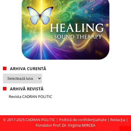
ARHIVA CURENTĂ
Arhiva
curentă
ARHIVĂ REVISTĂ
Revista CADRAN POLITIC
© 2017-2025
CADRAN POLITIC
|
Politică de confidențialitate
|
Redacția
|
Fondator Prof. Dr. Virginia MIRCEA