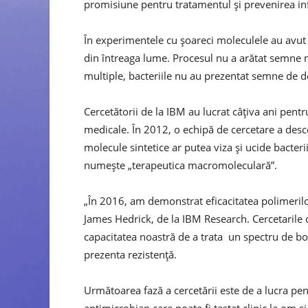
promisiune pentru tratamentul și prevenirea infe
În experimentele cu șoareci moleculele au avut s
din întreaga lume. Procesul nu a arătat semne no
multiple, bacteriile nu au prezentat semne de de
Cercetătorii de la IBM au lucrat câțiva ani pentru
medicale. În 2012, o echipă de cercetare a desc
molecule sintetice ar putea viza și ucide bacteri
numește „terapeutica macromoleculară”.
„În 2016, am demonstrat eficacitatea polimerilor
James Hedrick, de la IBM Research. Cercetarile 
capacitatea noastră de a trata un spectru de bo
prezenta rezistență.
Următoarea fază a cercetării este de a lucra pen
antimicrobian care poate fi testat clinic la om 