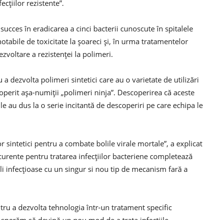
cțiilor rezistente”.
ucces în eradicarea a cinci bacterii cunoscute în spitalele
tabile de toxicitate la șoareci și, în urma tratamentelor
zvoltare a rezistenței la polimeri.
 a dezvolta polimeri sintetici care au o varietate de utilizări
operit așa-numiții „polimeri ninja”. Descoperirea că aceste
ile au dus la o serie incitantă de descoperiri pe care echipa le
 sintetici pentru a combate bolile virale mortale”, a explicat
curente pentru tratarea infecțiilor bacteriene completează
li infecțioase cu un singur si nou tip de mecanism fară a
tru a dezvolta tehnologia într-un tratament specific
si sperăm să devină un nou mod de a trata infecțiile.