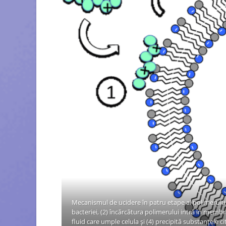
Mecanismul de ucidere în patru etape al polimerului: 
bacteriei, (2) încărcătura polimerului intră în membr
fluid care umple celula și (4) precipită substanțele 