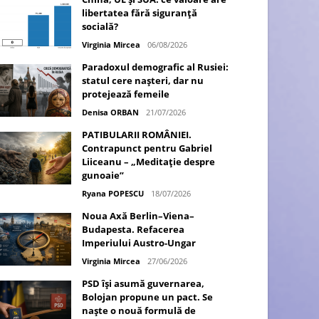
libertatea fără siguranță
socială?
Virginia Mircea
06/08/2026
Paradoxul demografic al Rusiei:
statul cere nașteri, dar nu
protejează femeile
Denisa ORBAN
21/07/2026
PATIBULARII ROMÂNIEI.
Contrapunct pentru Gabriel
Liiceanu – „Meditație despre
gunoaie”
Ryana POPESCU
18/07/2026
Noua Axă Berlin–Viena–
Budapesta. Refacerea
Imperiului Austro-Ungar
Virginia Mircea
27/06/2026
PSD își asumă guvernarea,
Bolojan propune un pact. Se
naște o nouă formulă de