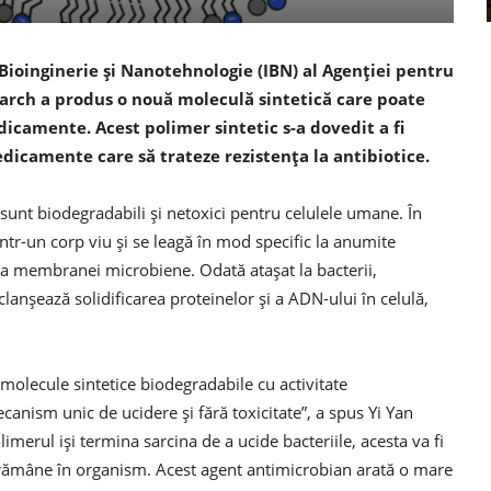
 Bioinginerie și Nanotehnologie (IBN) al Agenției pentru
search a produs o nouă moleculă sintetică care poate
edicamente. Acest polimer sintetic s-a dovedit a fi
dicamente care să trateze rezistența la antibiotice.
sunt biodegradabili și netoxici pentru celulele umane. În
 într-un corp viu și se leagă în mod specific la anumite
ă a membranei microbiene. Odată atașat la bacterii,
anșează solidificarea proteinelor și a ADN-ului în celulă,
lecule sintetice biodegradabile cu activitate
canism unic de ucidere și fără toxicitate”, a spus Yi Yan
limerul iși termina sarcina de a ucide bacteriile, acesta va fi
a rămâne în organism. Acest agent antimicrobian arată o mare