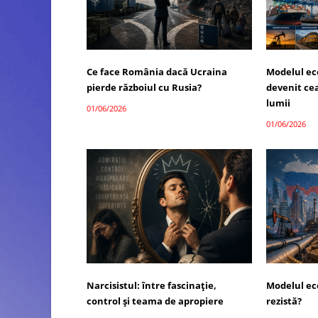
Ce face România dacă Ucraina
Modelul ec
pierde războiul cu Rusia?
devenit ce
lumii
01/06/2026
01/06/2026
Narcisistul: între fascinație,
Modelul ec
control și teama de apropiere
rezistă?