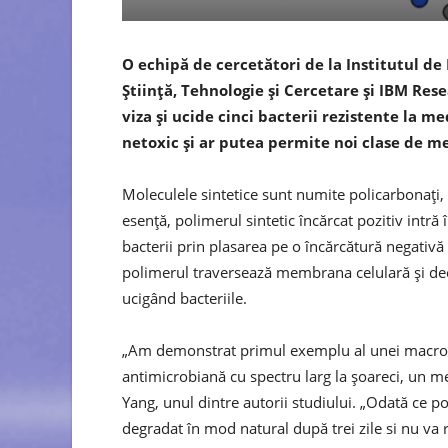
O echipă de cercetători de la Institutul de
Știință, Tehnologie și Cercetare și IBM Re
viza și ucide cinci bacterii rezistente la m
netoxic și ar putea permite noi clase de me
Moleculele sintetice sunt numite policarbonați, 
esență, polimerul sintetic încărcat pozitiv intră
bacterii prin plasarea pe o încărcătură negativ
polimerul traversează membrana celulară și decl
ucigând bacteriile.
„Am demonstrat primul exemplu al unei macromo
antimicrobiană cu spectru larg la șoareci, un me
Yang, unul dintre autorii studiului. „Odată ce po
degradat în mod natural după trei zile si nu v