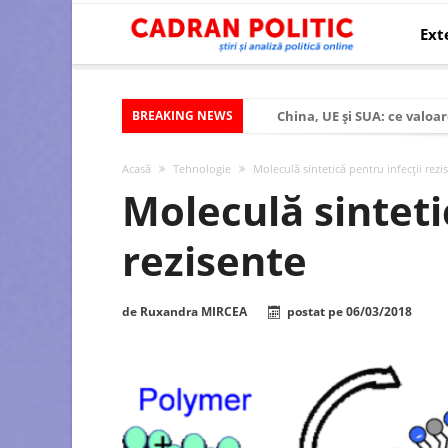
Ext
BREAKING NEWS
China, UE și SUA: ce valoar
Criza politică prelungită ș
Acasă
Tehnologie
Moleculă sintetică pentru infecții rezi
Modelul economic al SUA:
Moleculă sinteti
Modelul economic al Chinei
rezisente
Modelul economic al Rusiei
Occidentul obosit și Estul
de
Ruxandra MIRCEA
postat pe
06/03/2018
Viitorul României în Uniun
România – ROExit pentru a
Controlul minții prin nan
Huawei dezvoltă un nou ci