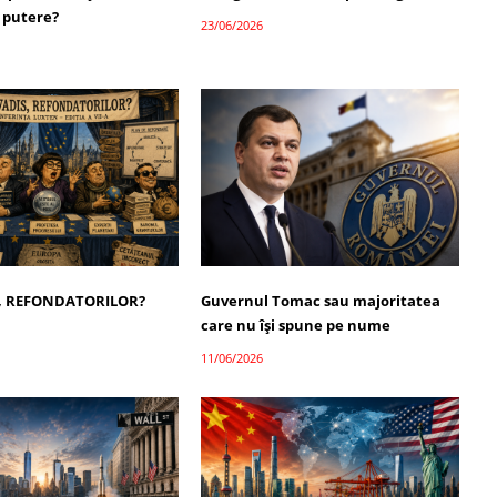
 putere?
23/06/2026
, REFONDATORILOR?
Guvernul Tomac sau majoritatea
care nu își spune pe nume
11/06/2026