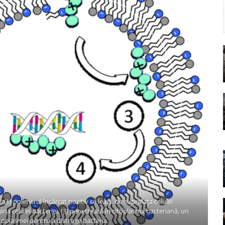
(1) polimerul încărcat pozitiv se leagă de suprafața celulei
ana celulei bacteriei, (3) penetrează în citoplasma bacteriană, un
citoplasmei pentru a distruge bacteria.