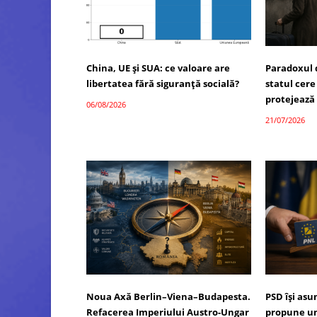
China, UE și SUA: ce valoare are
Paradoxul 
libertatea fără siguranță socială?
statul cere
protejează
06/08/2026
21/07/2026
Noua Axă Berlin–Viena–Budapesta.
PSD își as
Refacerea Imperiului Austro-Ungar
propune un