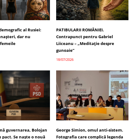
demografic al Rusiei:
PATIBULARII ROMÂNIEI.
 nașteri, dar nu
Contrapunct pentru Gabriel
 femeile
Liiceanu – „Meditație despre
gunoaie”
18/07/2026
umă guvernarea, Bolojan
George Simion, omul anti-sistem.
 pact. Se naște o nouă
Fotografia care complică legenda