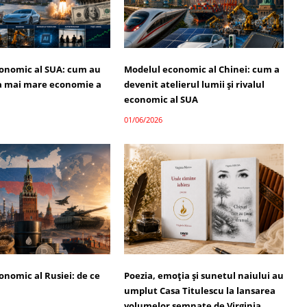
onomic al SUA: cum au
Modelul economic al Chinei: cum a
a mai mare economie a
devenit atelierul lumii și rivalul
economic al SUA
01/06/2026
onomic al Rusiei: de ce
Poezia, emoția și sunetul naiului au
umplut Casa Titulescu la lansarea
volumelor semnate de Virginia