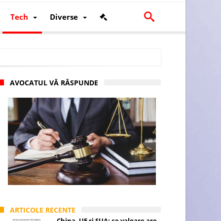
Tech
Diverse
AVOCATUL VĂ RĂSPUNDE
scalității și poziției României în U.E.
ARTICOLE RECENTE
China, UE și SUA: ce valoare are