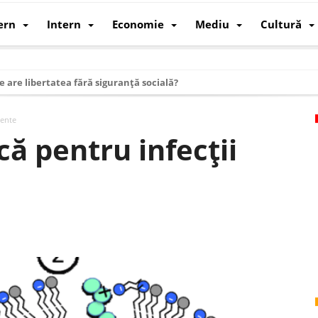
ern
Intern
Economie
Mediu
Cultură
e are libertatea fără siguranță socială?
i mizele din spatele interimatului
sente
 cum au devenit cea mai mare economie a lumii
că pentru infecții
: cum a devenit atelierul lumii și rivalul economic al SUA
: de ce rezistă?
 care revine: o realitate pe care România o simte, nu o spune
ea Europeană. Ce ne așteaptă? – O analiză structurală a demografiei, fi
 supraviețui ca țară
oparticule
p AI pentru a înlocui Nvidia