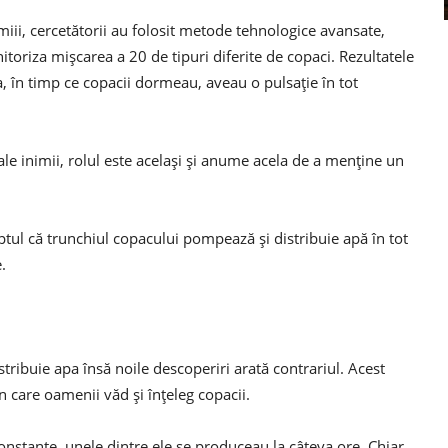
iii, cercetătorii au folosit metode tehnologice avansate,
itoriza mişcarea a 20 de tipuri diferite de copaci. Rezultatele
, în timp ce copacii dormeau, aveau o pulsaţie în tot
ale inimii, rolul este acelaşi şi anume acela de a menţine un
aptul că trunchiul copacului pompează şi distribuie apă în tot
.
tribuie apa însă noile descoperiri arată contrariul. Acest
 care oamenii văd şi înţeleg copacii.
 constante, unele dintre ele se produceau la câteva ore. Chiar