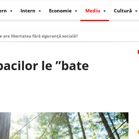
ern
Intern
Economie
Mediu
Cultură
e are libertatea fără siguranță socială?
i mizele din spatele interimatului
 cum au devenit cea mai mare economie a lumii
acilor le ”bate
: cum a devenit atelierul lumii și rivalul economic al SUA
: de ce rezistă?
 care revine: o realitate pe care România o simte, nu o spune
ea Europeană. Ce ne așteaptă? – O analiză structurală a demografiei, fi
 supraviețui ca țară
oparticule
p AI pentru a înlocui Nvidia