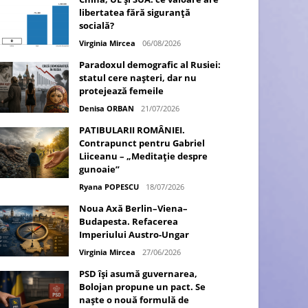
libertatea fără siguranță
socială?
Virginia Mircea
06/08/2026
Paradoxul demografic al Rusiei:
statul cere nașteri, dar nu
protejează femeile
Denisa ORBAN
21/07/2026
PATIBULARII ROMÂNIEI.
Contrapunct pentru Gabriel
Liiceanu – „Meditație despre
gunoaie”
Ryana POPESCU
18/07/2026
Noua Axă Berlin–Viena–
Budapesta. Refacerea
Imperiului Austro-Ungar
Virginia Mircea
27/06/2026
PSD își asumă guvernarea,
Bolojan propune un pact. Se
naște o nouă formulă de