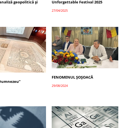
analiză geopolitică și
Unforgettable Festival 2025
27/04/2025
FENOMENUL ȘOȘOACĂ
 Dumnezeu”
29/08/2024