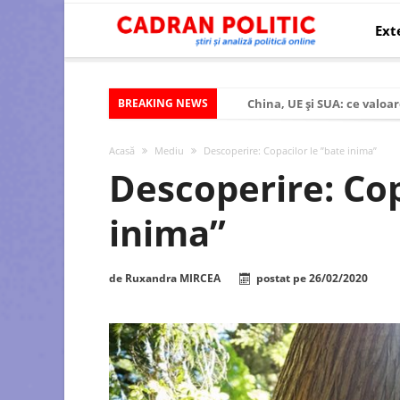
Ext
BREAKING NEWS
China, UE și SUA: ce valoar
Criza politică prelungită ș
Acasă
Mediu
Descoperire: Copacilor le ”bate inima”
Modelul economic al SUA:
Descoperire: Cop
Modelul economic al Chinei
inima”
Modelul economic al Rusiei
Occidentul obosit și Estul
de
Ruxandra MIRCEA
postat pe
26/02/2020
Viitorul României în Uniun
România – ROExit pentru a
Controlul minții prin nan
Huawei dezvoltă un nou ci