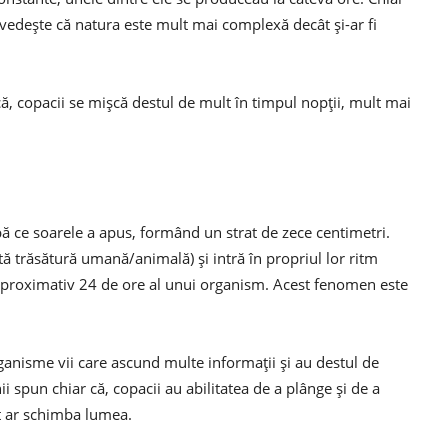
ovedeşte că natura este mult mai complexă decât şi-ar fi
l că, copacii se mişcă destul de mult în timpul nopţii, mult mai
pă ce soarele a apus, formând un strat de zece centimetri.
ă trăsătură umană/animală) şi intră în propriul lor ritm
 aproximativ 24 de ore al unui organism. Acest fenomen este
ganisme vii care ascund multe informaţii şi au destul de
i spun chiar că, copacii au abilitatea de a plânge şi de a
at ar schimba lumea.