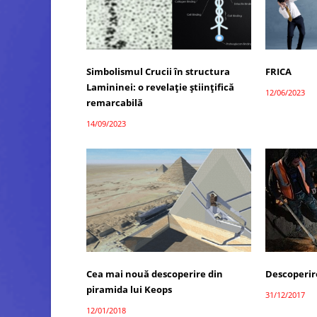
Simbolismul Crucii în structura
FRICA
Lamininei: o revelație științifică
12/06/2023
remarcabilă
14/09/2023
Cea mai nouă descoperire din
Descoperir
piramida lui Keops
31/12/2017
12/01/2018