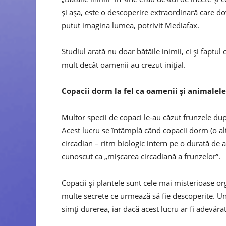
şi aşa, este o descoperire extraordinară care d
putut imagina lumea, potrivit Mediafax.
Studiul arată nu doar bătăile inimii, ci şi faptu
mult decât oamenii au crezut iniţial.
Copacii dorm la fel ca oamenii și animalele
Multor specii de copaci le-au căzut frunzele du
Acest lucru se întâmplă când copacii dorm (o alt
circadian – ritm biologic intern pe o durată de
cunoscut ca „mişcarea circadiană a frunzelor”.
Copacii şi plantele sunt cele mai misterioase or
multe secrete ce urmează să fie descoperite. Uni
simţi durerea, iar dacă acest lucru ar fi adevăr