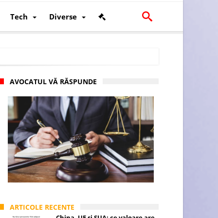
Tech
Diverse
AVOCATUL VĂ RĂSPUNDE
scalității și poziției României în U.E.
ARTICOLE RECENTE
China, UE și SUA: ce valoare are