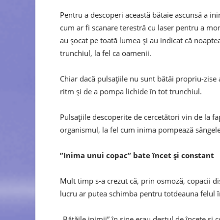
Pentru a descoperi această bătaie ascunsă a inim
cum ar fi scanare terestră cu laser pentru a mon
au şocat pe toată lumea şi au indicat că noaptea
trunchiul, la fel ca oamenii.
Chiar dacă pulsaţiile nu sunt bătăi propriu-zise 
ritm şi de a pompa lichide în tot trunchiul.
Pulsaţiile descoperite de cercetători vin de la f
organismul, la fel cum inima pompează sângele
”Inima unui copac” bate încet și constant
Mult timp s-a crezut că, prin osmoză, copacii dis
lucru ar putea schimba pentru totdeauna felul în
„Bătăile inimii” în sine erau destul de încete şi