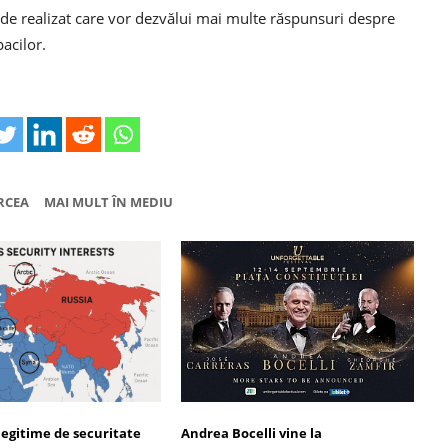
i de realizat care vor dezvălui mai multe răspunsuri despre
acilor.
RCEA
MAI MULT ÎN MEDIU
legitime de securitate
Andrea Bocelli vine la