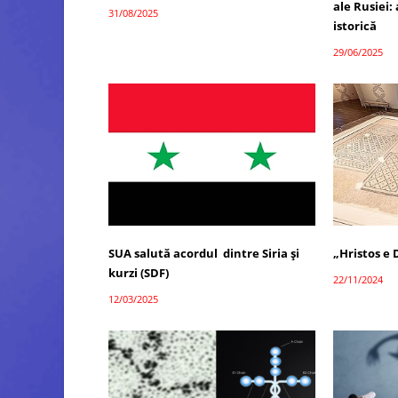
ale Rusiei: 
31/08/2025
istorică
29/06/2025
SUA salută acordul dintre Siria și
„Hristos e
kurzi (SDF)
22/11/2024
12/03/2025