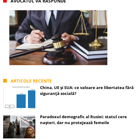
AVOCATUL VĂ RĂSPUNDE
ARTICOLE RECENTE
China, UE și SUA: ce valoare are libertatea fără
siguranță socială?
Paradoxul demografic al Rusiei: statul cere
nașteri, dar nu protejează femeile