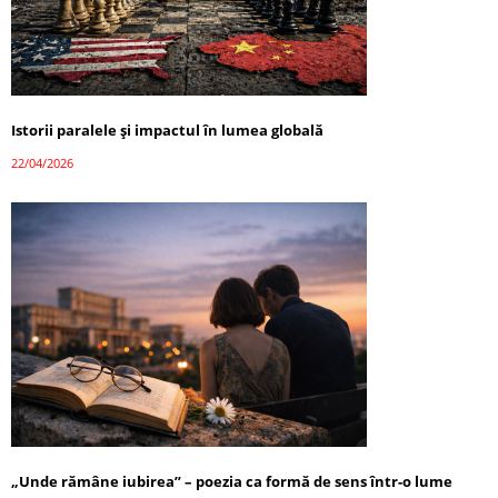
Istorii paralele și impactul în lumea globală
22/04/2026
„Unde rămâne iubirea” – poezia ca formă de sens într-o lume