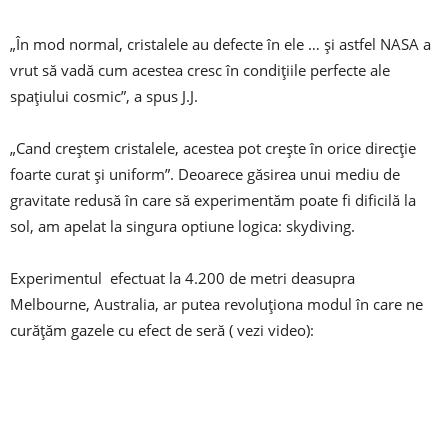
„În mod normal, cristalele au defecte în ele … și astfel NASA a
vrut să vadă cum acestea cresc în condițiile perfecte ale
spațiului cosmic”, a spus J.J.
„Cand creștem cristalele, acestea pot crește în orice direcție
foarte curat și uniform”. Deoarece găsirea unui mediu de
gravitate redusă în care să experimentăm poate fi dificilă la
sol, am apelat la singura optiune logica: skydiving.
Experimentul efectuat la 4.200 de metri deasupra
Melbourne, Australia, ar putea revoluționa modul în care ne
curățăm gazele cu efect de seră ( vezi video):