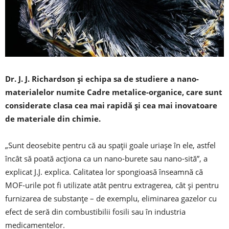
Dr. J. J. Richardson și echipa sa de studiere a nano-
materialelor numite Cadre metalice-organice, care sunt
considerate clasa cea mai rapidă și cea mai inovatoare
de materiale din chimie.
„Sunt deosebite pentru că au spații goale uriașe în ele, astfel
încât să poată acționa ca un nano-burete sau nano-sită”, a
explicat J.J. explica. Calitatea lor spongioasă înseamnă că
MOF-urile pot fi utilizate atât pentru extragerea, cât și pentru
furnizarea de substanțe – de exemplu, eliminarea gazelor cu
efect de seră din combustibilii fosili sau în industria
medicamentelor.