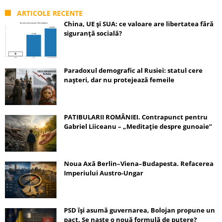
ARTICOLE RECENTE
China, UE și SUA: ce valoare are libertatea fără
siguranță socială?
Paradoxul demografic al Rusiei: statul cere
nașteri, dar nu protejează femeile
PATIBULARII ROMÂNIEI. Contrapunct pentru
Gabriel Liiceanu – „Meditație despre gunoaie”
Noua Axă Berlin–Viena–Budapesta. Refacerea
Imperiului Austro-Ungar
PSD își asumă guvernarea, Bolojan propune un
pact. Se naște o nouă formulă de putere?