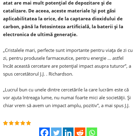
atat are mai mult potențial de depozitare și de
catalizare. De aceea, aceste materiale își pot găsi
aplicabilitatea la orice, de la captarea dioxidului de
carbon, până la fotosinteza artificială, la baterii și la
electronica de ultimă generație.
„Cristalele mari, perfecte sunt importante pentru viața de zi cu
zi, pentru produsele farmaceutice, pentru energie … astfel
încât această cercetare are potențial impact asupra tuturor”, a
spus cercetătorul J.J. . Richardson.
„Lucrul bun cu unele dintre cercetările la care lucrăm este că
vor ajuta întreaga lume, nu numai foarte mici ale societății. Și
chiar vrem să avem un impact amplu, pozitiv”, a mai spus J.J.