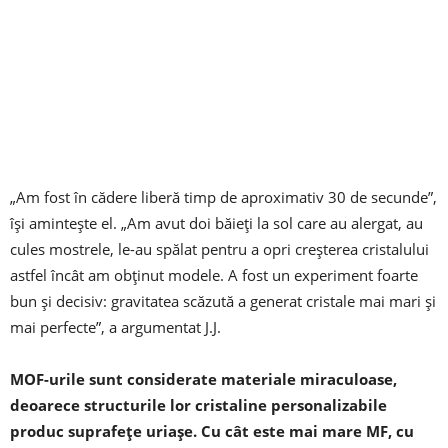
„Am fost în cădere liberă timp de aproximativ 30 de secunde”,
își amintește el. „Am avut doi băieți la sol care au alergat, au
cules mostrele, le-au spălat pentru a opri creșterea cristalului
astfel încât am obținut modele. A fost un experiment foarte
bun și decisiv: gravitatea scăzută a generat cristale mai mari și
mai perfecte”, a argumentat J.J.
MOF-urile sunt considerate materiale miraculoase,
deoarece structurile lor cristaline personalizabile
produc suprafețe uriașe. Cu cât este mai mare MF, cu