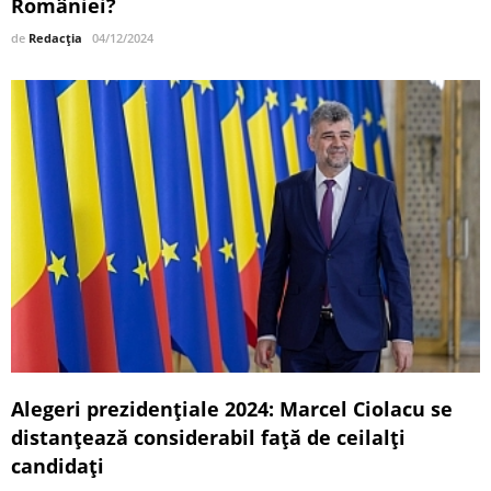
României?
de
Redacția
04/12/2024
Alegeri prezidențiale 2024: Marcel Ciolacu se
distanțează considerabil față de ceilalți
candidați