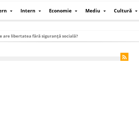
ern
Intern
Economie
Mediu
Cultură
e are libertatea fără siguranță socială?
i mizele din spatele interimatului
 cum au devenit cea mai mare economie a lumii
: cum a devenit atelierul lumii și rivalul economic al SUA
: de ce rezistă?
 care revine: o realitate pe care România o simte, nu o spune
ea Europeană. Ce ne așteaptă? – O analiză structurală a demografiei, fi
 supraviețui ca țară
oparticule
p AI pentru a înlocui Nvidia