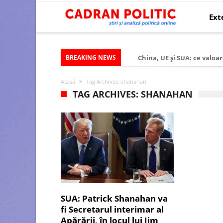
Ext
BREAKING NEWS
China, UE și SUA: ce valoar
Criza politică prelungită ș
Acasă
Tag Archives: shanahan
Modelul economic al SUA:
TAG ARCHIVES: SHANAHAN
Modelul economic al Chinei
Modelul economic al Rusiei
Occidentul obosit și Estul
Viitorul României în Uniun
România – ROExit pentru a
Controlul minții prin nan
SUA: Patrick Shanahan va
fi Secretarul interimar al
Huawei dezvoltă un nou ci
Apărării, în locul lui Jim