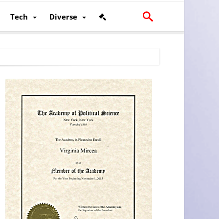
Tech
Diverse
scalității și poziției României în U.E.