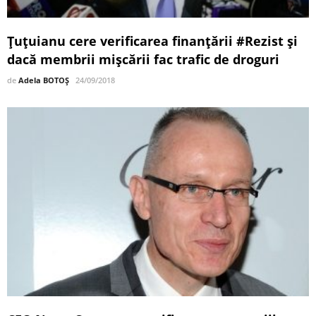
Ţuţuianu cere verificarea finanţării #Rezist şi
dacă membrii mişcării fac trafic de droguri
de
Adela BOTOȘ
24/09/2018