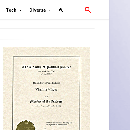
Tech
Diverse
scalității și poziției României în U.E.