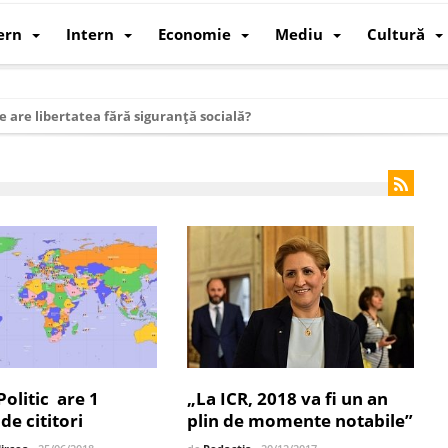
ern
Intern
Economie
Mediu
Cultură
e are libertatea fără siguranță socială?
i mizele din spatele interimatului
 cum au devenit cea mai mare economie a lumii
: cum a devenit atelierul lumii și rivalul economic al SUA
: de ce rezistă?
 care revine: o realitate pe care România o simte, nu o spune
ea Europeană. Ce ne așteaptă? – O analiză structurală a demografiei, fi
 supraviețui ca țară
oparticule
olitic are 1
„La ICR, 2018 va fi un an
e cititori
plin de momente notabile”
p AI pentru a înlocui Nvidia