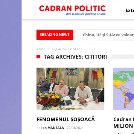
Ext
BREAKING NEWS
China, UE și SUA: ce valoar
Criza politică prelungită ș
Acasă
Tag Archives: cititori
Modelul economic al SUA:
TAG ARCHIVES: CITITORI
Modelul economic al Chinei
Modelul economic al Rusiei
Occidentul obosit și Estul
Viitorul României în Uniun
România – ROExit pentru a
Controlul minții prin nan
FENOMENUL ȘOȘOACĂ
Cadran P
MILION d
Huawei dezvoltă un nou ci
de
Ion MÂNZALĂ
29/08/2024