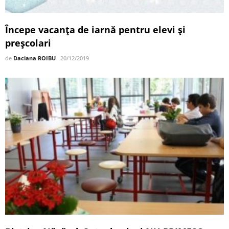
Începe vacanța de iarnă pentru elevi și
preșcolari
de
Daciana ROIBU
20/12/2019