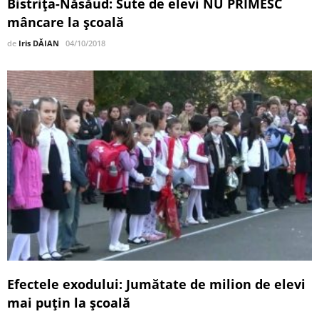
Bistrița-Năsăud: Sute de elevi NU PRIMESC
mâncare la școală
de
Iris DĂIAN
04/10/2018
Efectele exodului: Jumătate de milion de elevi
mai puţin la şcoală