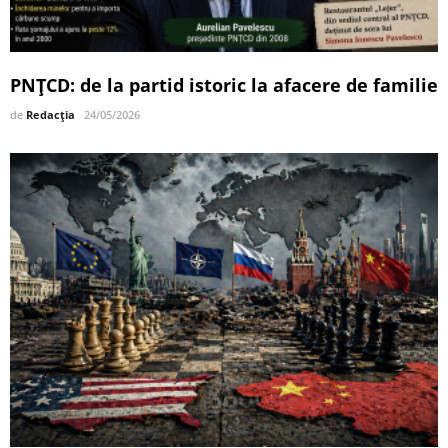
PNȚCD: de la partid istoric la afacere de familie
de
Redacția
24/05/2026