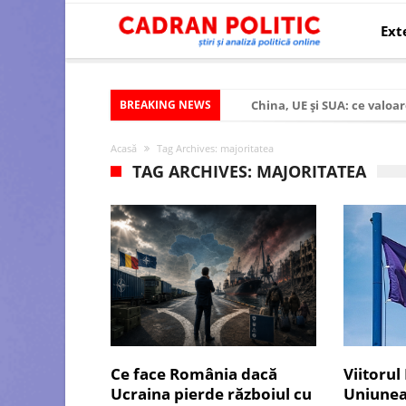
Ext
BREAKING NEWS
China, UE și SUA: ce valoar
Criza politică prelungită ș
Acasă
Tag Archives: majoritatea
Modelul economic al SUA:
TAG ARCHIVES: MAJORITATEA
Modelul economic al Chinei
Modelul economic al Rusiei
Occidentul obosit și Estul
Viitorul României în Uniun
România – ROExit pentru a
Controlul minții prin nan
Ce face România dacă
Viitorul
Huawei dezvoltă un nou ci
Ucraina pierde războiul cu
Uniunea