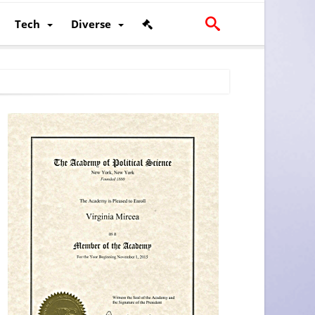
Tech
Diverse
scalității și poziției României în U.E.