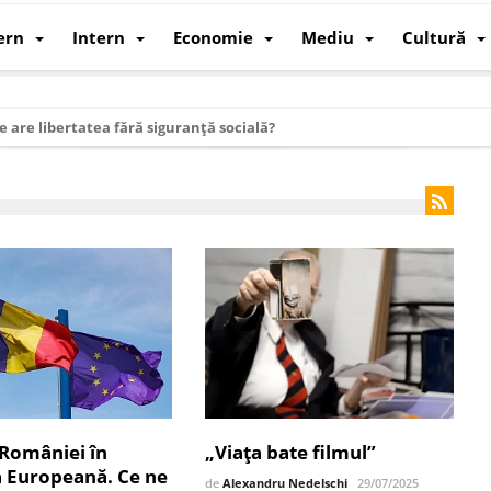
ern
Intern
Economie
Mediu
Cultură
e are libertatea fără siguranță socială?
i mizele din spatele interimatului
 cum au devenit cea mai mare economie a lumii
: cum a devenit atelierul lumii și rivalul economic al SUA
: de ce rezistă?
 care revine: o realitate pe care România o simte, nu o spune
ea Europeană. Ce ne așteaptă? – O analiză structurală a demografiei, fi
 supraviețui ca țară
oparticule
 României în
„Viața bate filmul”
p AI pentru a înlocui Nvidia
 Europeană. Ce ne
de
Alexandru Nedelschi
29/07/2025