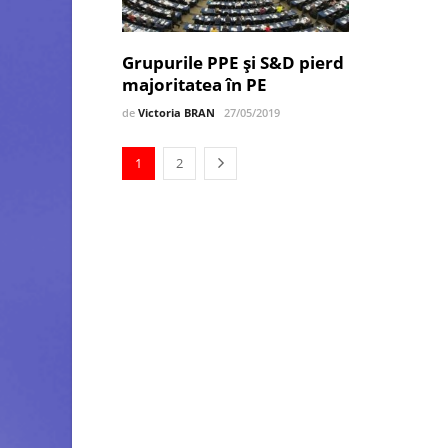
Grupurile PPE și S&D pierd
majoritatea în PE
de
Victoria BRAN
27/05/2019
1
2