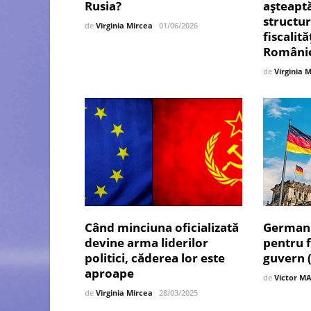
Rusia?
așteaptă
structur
de
Virginia Mircea
01/06/2026
fiscalităț
României
de
Virginia 
Când minciuna oficializată
Germania
devine arma liderilor
pentru 
politici, căderea lor este
guvern (
aproape
de
Victor MA
de
Virginia Mircea
28/03/2025