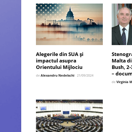
Alegerile din SUA și
Stenogra
impactul asupra
Malta di
Orientului Mijlociu
Bush, 2
– docum
de
Alexandru Nedelschi
21/09/2024
de
Virginia 