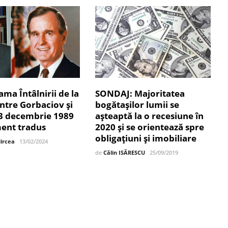
ma Întâlnirii de la
SONDAJ: Majoritatea
ntre Gorbaciov și
bogătaşilor lumii se
-3 decembrie 1989
aşteaptă la o recesiune în
ent tradus
2020 și se orientează spre
obligațiuni și imobiliare
Mircea
13/02/2024
de
Călin ISĂRESCU
25/09/2019