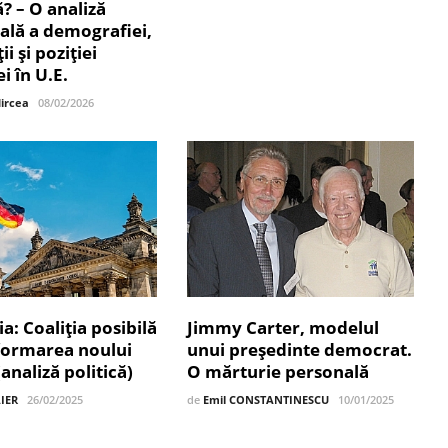
? – O analiză
ală a demografiei,
ii și poziției
 în U.E.
Mircea
08/02/2026
: Coaliția posibilă
Jimmy Carter, modelul
formarea noului
unui președinte democrat.
analiză politică)
O mărturie personală
IER
26/02/2025
de
Emil CONSTANTINESCU
10/01/2025