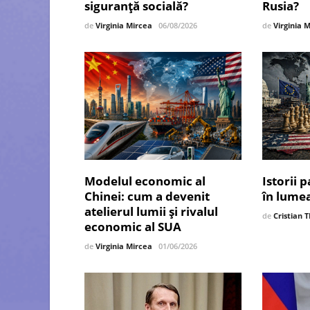
siguranță socială?
Rusia?
de
Virginia Mircea
06/08/2026
de
Virginia 
Modelul economic al
Istorii 
Chinei: cum a devenit
în lume
atelierul lumii și rivalul
de
Cristian
economic al SUA
de
Virginia Mircea
01/06/2026