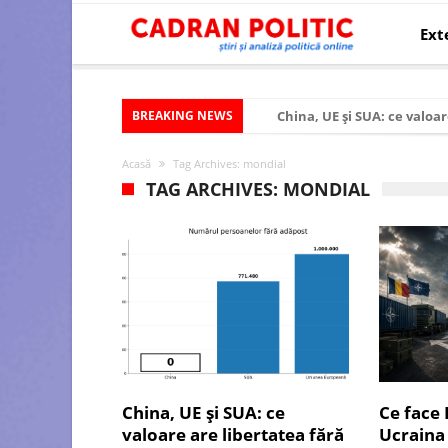
Ext
BREAKING NEWS
China, UE și SUA: ce valoar
Criza politică prelungită ș
Acasă
Tag Archives: mondial
Modelul economic al SUA:
TAG ARCHIVES: MONDIAL
Modelul economic al Chinei
Modelul economic al Rusiei
Occidentul obosit și Estul
Viitorul României în Uniun
România – ROExit pentru a
Controlul minții prin nan
China, UE și SUA: ce
Ce face
Huawei dezvoltă un nou ci
valoare are libertatea fără
Ucraina 