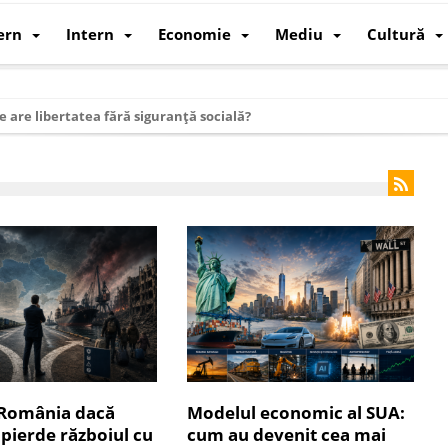
ern
Intern
Economie
Mediu
Cultură
e are libertatea fără siguranță socială?
i mizele din spatele interimatului
 cum au devenit cea mai mare economie a lumii
: cum a devenit atelierul lumii și rivalul economic al SUA
: de ce rezistă?
 care revine: o realitate pe care România o simte, nu o spune
ea Europeană. Ce ne așteaptă? – O analiză structurală a demografiei, fi
 supraviețui ca țară
oparticule
 România dacă
Modelul economic al SUA:
p AI pentru a înlocui Nvidia
pierde războiul cu
cum au devenit cea mai