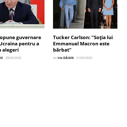
ropune guvernare
Tucker Carlson: ”Soția lui
Ucraina pentru a
Emmanuel Macron este
 alegeri
bărbat”
US
28/03/2025
de
Iris DĂIAN
21/03/2025