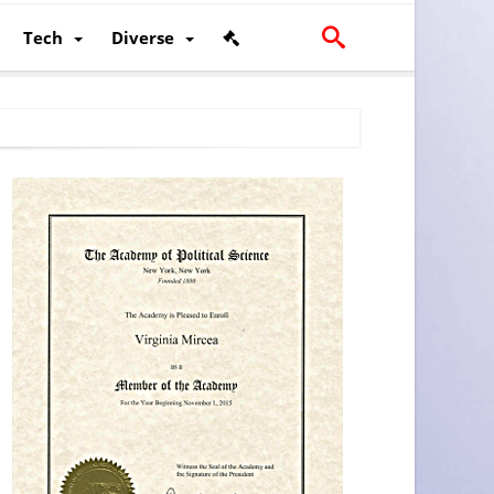
Tech
Diverse
scalității și poziției României în U.E.