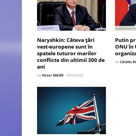
Naryshkin: Câteva țări
Putin p
vest-europene sunt în
ONU în 
spatele tuturor marilor
organiza
conflicte din ultimii 300 de
de
Cătălin R
ani
de
Victor MAIER
28/04/2025