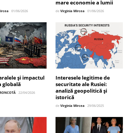
mare economie a lumii
Mircea
01/06/2026
de
Virginia Mircea
01/06/2026
paralele și impactul
Interesele legitime de
a globală
securitate ale Rusiei:
analiză geopolitică și
 TRONCOTĂ
22/04/2026
istorică
de
Virginia Mircea
29/06/2025