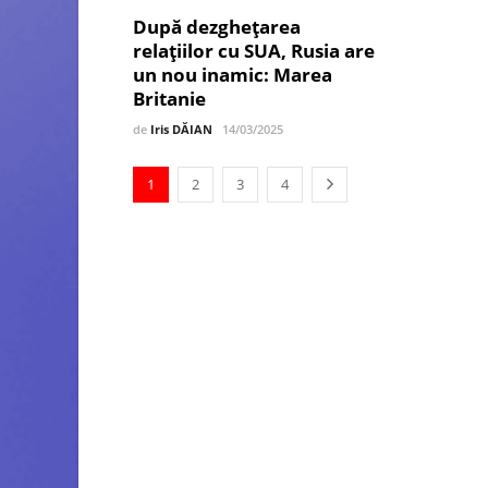
După dezghețarea
relațiilor cu SUA, Rusia are
un nou inamic: Marea
Britanie
de
Iris DĂIAN
14/03/2025
1
2
3
4