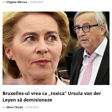
de
Virginia Mircea
29/06/2025
Bruxelles-ul vrea ca „toxica” Ursula von der
Leyen să demisioneze
de
Mirel TALAȘ
27/04/2025