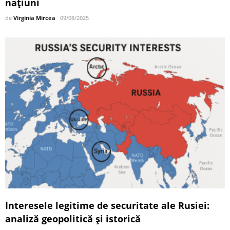
națiuni
de
Virginia Mircea
09/08/2025
Interesele legitime de securitate ale Rusiei:
analiză geopolitică și istorică