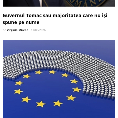
Guvernul Tomac sau majoritatea care nu își
spune pe nume
de
Virginia Mircea
11/06/2026