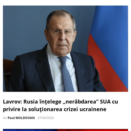
Lavrov: Rusia înțelege „nerăbdarea” SUA cu
privire la soluționarea crizei ucrainene
de
Paul MOLDOVAN
27/04/2025