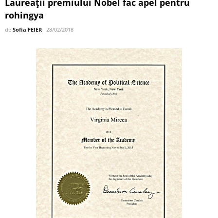
Laureații premiului Nobel fac apel pentru
rohingya
de
Sofia FEIER
28/02/2018