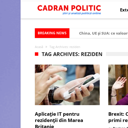
Ext
BREAKING NEWS
China, UE și SUA: ce valoar
Criza politică prelungită ș
Acasă
Tag Archives: reziden
Modelul economic al SUA:
TAG ARCHIVES: REZIDEN
Modelul economic al Chinei
Modelul economic al Rusiei
Occidentul obosit și Estul
Viitorul României în Uniun
România – ROExit pentru a
Controlul minții prin nan
Aplicație IT pentru
Brexit: 
rezidenții din Marea
primi re
Huawei dezvoltă un nou ci
Britanie