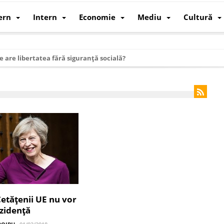
ern
Intern
Economie
Mediu
Cultură
e are libertatea fără siguranță socială?
i mizele din spatele interimatului
 cum au devenit cea mai mare economie a lumii
: cum a devenit atelierul lumii și rivalul economic al SUA
: de ce rezistă?
 care revine: o realitate pe care România o simte, nu o spune
ea Europeană. Ce ne așteaptă? – O analiză structurală a demografiei, fi
 supraviețui ca țară
oparticule
Cetățenii UE nu vor
zidență
p AI pentru a înlocui Nvidia