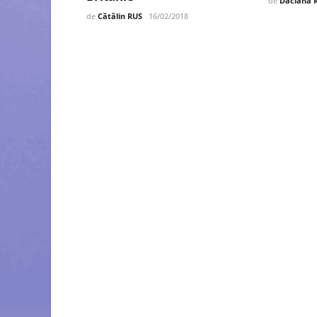
de
Daciana 
de
Cătălin RUS
16/02/2018