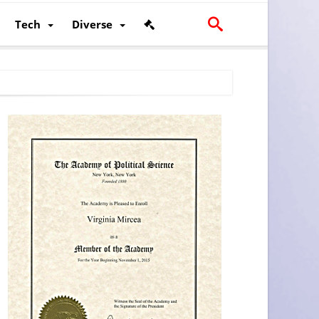
Tech
Diverse
scalității și poziției României în U.E.