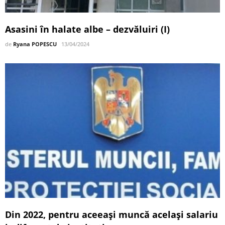
Asasini în halate albe – dezvăluiri (I)
de
Ryana POPESCU
13/04/2024
Din 2022, pentru aceeași muncă același salariu