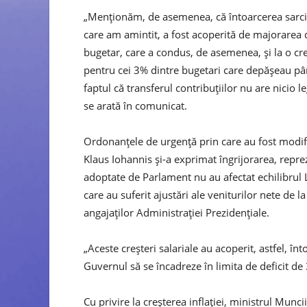
„Menţionăm, de asemenea, că întoarcerea sarcini
care am amintit, a fost acoperită de majorarea 
bugetar, care a condus, de asemenea, şi la o cr
pentru cei 3% dintre bugetari care depăşeau până
faptul că transferul contribuţiilor nu are nicio l
se arată în comunicat.
Ordonanţele de urgenţă prin care au fost modifi
Klaus Iohannis şi-a exprimat îngrijorarea, rep
adoptate de Parlament nu au afectat echilibrul L
care au suferit ajustări ale veniturilor nete de
angajaţilor Administraţiei Prezidenţiale.
„Aceste creşteri salariale au acoperit, astfel, înto
Guvernul să se încadreze în limita de deficit 
Cu privire la creşterea inflaţiei, ministrul Mun