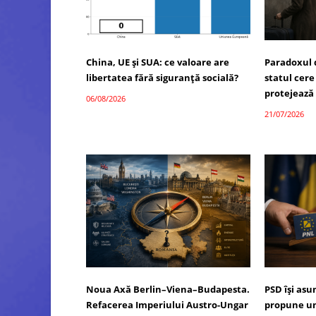
China, UE și SUA: ce valoare are
Paradoxul 
libertatea fără siguranță socială?
statul cere
protejează
06/08/2026
21/07/2026
Noua Axă Berlin–Viena–Budapesta.
PSD își as
Refacerea Imperiului Austro-Ungar
propune un