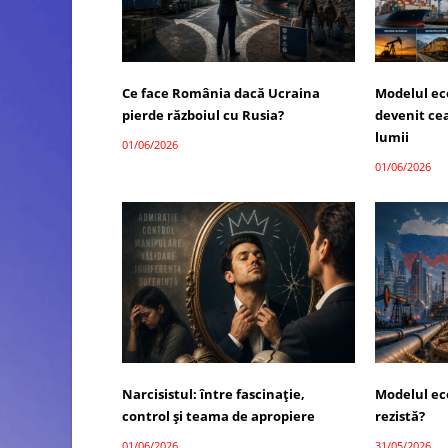
Ce face România dacă Ucraina
Modelul ec
pierde războiul cu Rusia?
devenit ce
lumii
01/06/2026
01/06/2026
Narcisistul: între fascinație,
Modelul ec
control și teama de apropiere
rezistă?
01/06/2026
31/05/2026