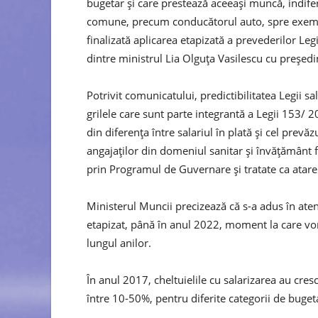
bugetar şi care prestează aceeaşi muncă, indiferen
comune, precum conducătorul auto, spre exemplu,
finalizată aplicarea etapizată a prevederilor Le
dintre ministrul Lia Olguţa Vasilescu cu preşed
Potrivit comunicatului, predictibilitatea Legii sal
grilele care sunt parte integrantă a Legii 153/ 2
din diferenţa între salariul în plată şi cel prevăz
angajaților din domeniul sanitar şi învăţământ f
prin Programul de Guvernare şi tratate ca atar
Ministerul Muncii precizează că s-a adus în aten
etapizat, până în anul 2022, moment la care vor 
lungul anilor.
În anul 2017, cheltuielile cu salarizarea au cre
între 10-50%, pentru diferite categorii de bugeta