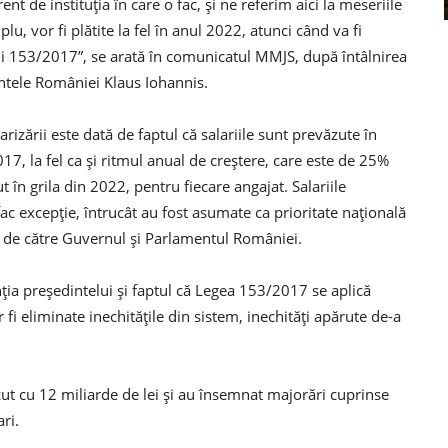
t de instituţia în care o fac, şi ne referim aici la meseriile
 vor fi plătite la fel în anul 2022, atunci când va fi
gii 153/2017”, se arată în comunicatul MMJS, după întâlnirea
intele României Klaus Iohannis.
arizării este dată de faptul că salariile sunt prevăzute în
017, la fel ca şi ritmul anual de creştere, care este de 25%
ut în grila din 2022, pentru fiecare angajat. Salariile
ac excepție, întrucât au fost asumate ca prioritate naţională
e de către Guvernul şi Parlamentul României.
ţia preşedintelui şi faptul că Legea 153/2017 se aplică
fi eliminate inechităţile din sistem, inechităţi apărute de-a
scut cu 12 miliarde de lei şi au însemnat majorări cuprinse
ri.