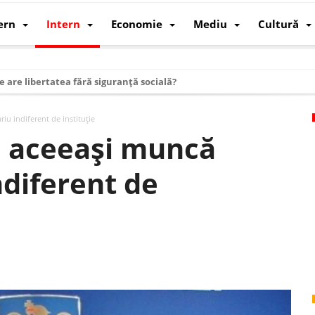
ern
Intern
Economie
Mediu
Cultură
e are libertatea fără siguranță socială?
i mizele din spatele interimatului
iu indiferent de instituție
 cum au devenit cea mai mare economie a lumii
u aceeași muncă
: cum a devenit atelierul lumii și rivalul economic al SUA
ndiferent de
: de ce rezistă?
 care revine: o realitate pe care România o simte, nu o spune
ea Europeană. Ce ne așteaptă? – O analiză structurală a demografiei, fi
 supraviețui ca țară
oparticule
p AI pentru a înlocui Nvidia