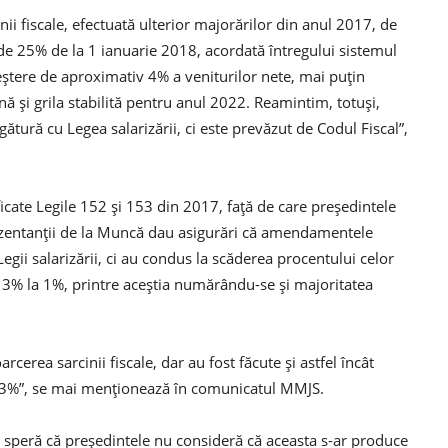
i fiscale, efectuată ulterior majorărilor din anul 2017, de
de 25% de la 1 ianuarie 2018, acordată întregului sistemul
eştere de aproximativ 4% a veniturilor nete, mai puţin
 şi grila stabilită pentru anul 2022. Reamintim, totuşi,
egătură cu Legea salarizării, ci este prevăzut de Codul Fiscal”,
cate Legile 152 şi 153 din 2017, faţă de care preşedintele
rezentanţii de la Muncă dau asigurări că amendamentele
egii salarizării, ci au condus la scăderea procentului celor
 la 3% la 1%, printre aceştia numărându-se şi majoritatea
arcerea sarcinii fiscale, dar au fost făcute şi astfel încât
de 3%”, se mai menţionează în comunicatul MMJS.
cii speră că preşedintele nu consideră că aceasta s-ar produce