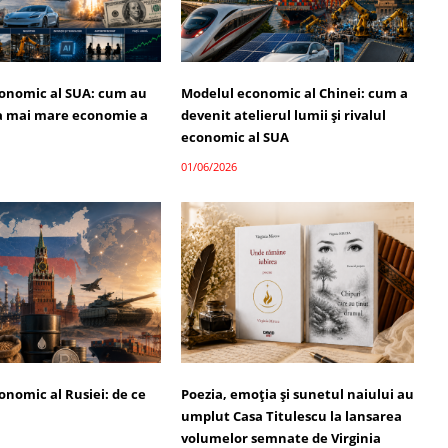
onomic al SUA: cum au
Modelul economic al Chinei: cum a
a mai mare economie a
devenit atelierul lumii și rivalul
economic al SUA
01/06/2026
onomic al Rusiei: de ce
Poezia, emoția și sunetul naiului au
umplut Casa Titulescu la lansarea
volumelor semnate de Virginia