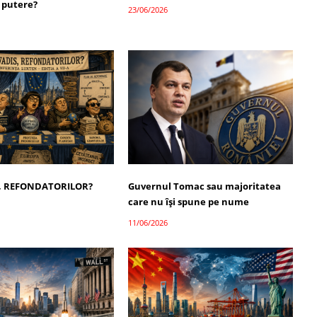
 putere?
23/06/2026
, REFONDATORILOR?
Guvernul Tomac sau majoritatea
care nu își spune pe nume
11/06/2026