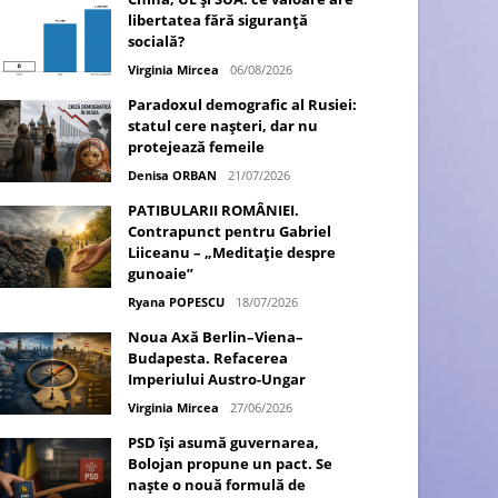
libertatea fără siguranță
socială?
Virginia Mircea
06/08/2026
Paradoxul demografic al Rusiei:
statul cere nașteri, dar nu
protejează femeile
Denisa ORBAN
21/07/2026
PATIBULARII ROMÂNIEI.
Contrapunct pentru Gabriel
Liiceanu – „Meditație despre
gunoaie”
Ryana POPESCU
18/07/2026
Noua Axă Berlin–Viena–
Budapesta. Refacerea
Imperiului Austro-Ungar
Virginia Mircea
27/06/2026
PSD își asumă guvernarea,
Bolojan propune un pact. Se
naște o nouă formulă de