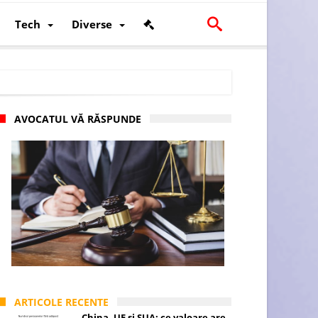
Tech
Diverse
AVOCATUL VĂ RĂSPUNDE
scalității și poziției României în U.E.
ARTICOLE RECENTE
China, UE și SUA: ce valoare are