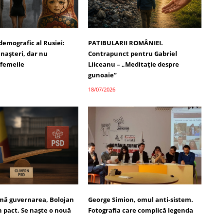
demografic al Rusiei:
PATIBULARII ROMÂNIEI.
 nașteri, dar nu
Contrapunct pentru Gabriel
 femeile
Liiceanu – „Meditație despre
gunoaie”
18/07/2026
umă guvernarea, Bolojan
George Simion, omul anti-sistem.
 pact. Se naște o nouă
Fotografia care complică legenda