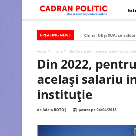
Ext
BREAKING NEWS
China, UE și SUA: ce valoar
Criza politică prelungită ș
Acasă
Intern
Din 2022, pentru aceeași muncă același salar
Modelul economic al SUA:
Din 2022, pentr
Modelul economic al Chinei
același salariu i
Modelul economic al Rusiei
Occidentul obosit și Estul
instituție
Viitorul României în Uniun
România – ROExit pentru a
de
Adela BOTOȘ
postat pe
04/04/2018
Controlul minții prin nan
Huawei dezvoltă un nou ci