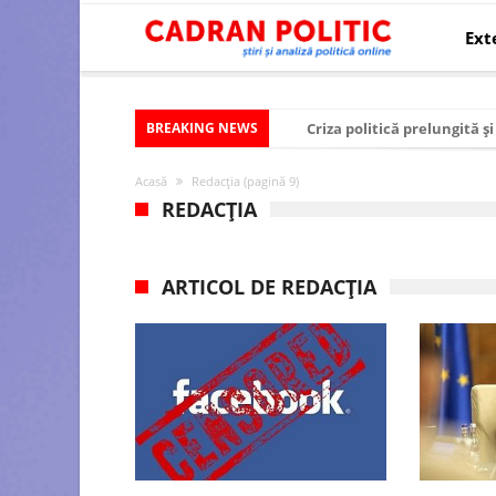
Ext
BREAKING NEWS
Criza politică prelungită ș
Modelul economic al SUA:
Acasă
Redacția
(pagină 9)
Modelul economic al Chinei
REDACȚIA
Modelul economic al Rusiei
Occidentul obosit și Estul
ARTICOL DE REDACȚIA
Viitorul României în Uniun
România – ROExit pentru a
Controlul minții prin nan
Huawei dezvoltă un nou ci
SUA și UE se îndepărtează 