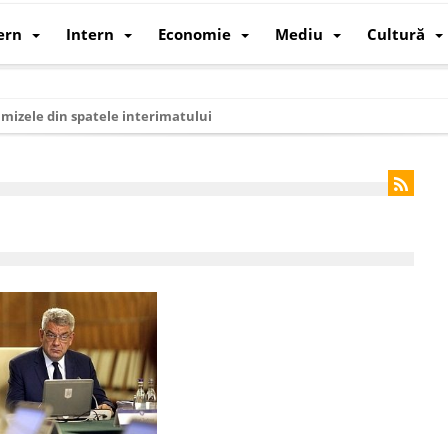
ern
Intern
Economie
Mediu
Cultură
i mizele din spatele interimatului
 cum au devenit cea mai mare economie a lumii
: cum a devenit atelierul lumii și rivalul economic al SUA
: de ce rezistă?
 care revine: o realitate pe care România o simte, nu o spune
ea Europeană. Ce ne așteaptă? – O analiză structurală a demografiei, fi
 supraviețui ca țară
oparticule
p AI pentru a înlocui Nvidia
de agenda climatică în sectorul energetic