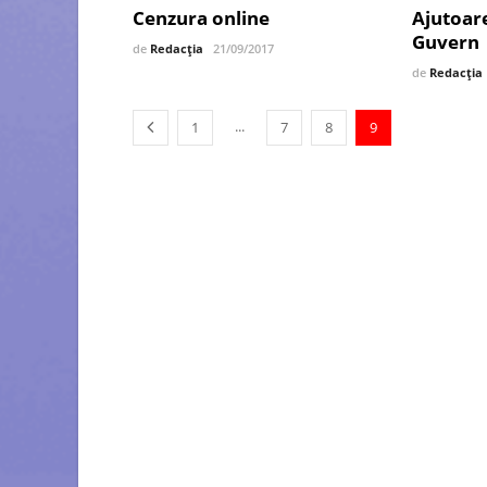
Cenzura online
Ajutoare
Guvern
de
Redacția
21/09/2017
de
Redacția
...
1
7
8
9