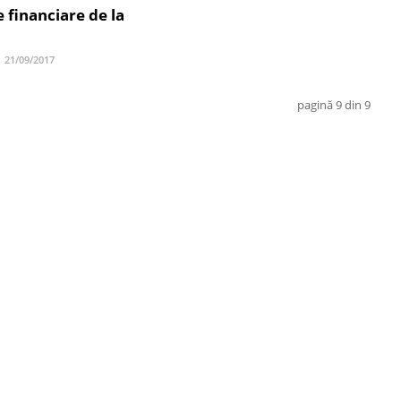
 financiare de la
21/09/2017
pagină 9 din 9