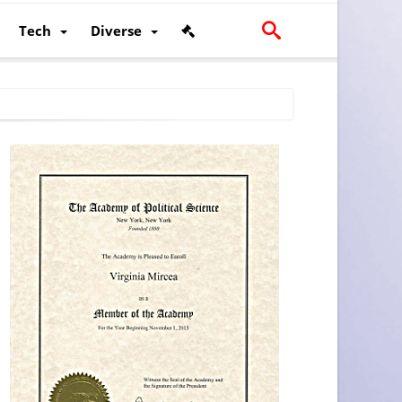
Tech
Diverse
scalității și poziției României în U.E.