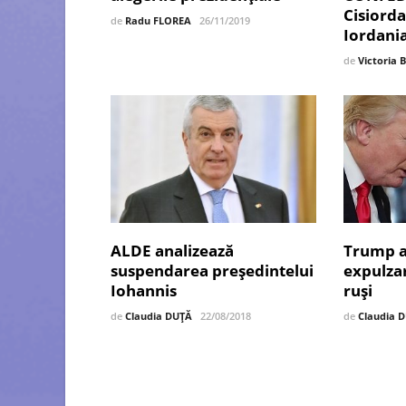
Cisiorda
de
Radu FLOREA
26/11/2019
Iordani
de
Victoria 
ALDE analizează
Trump a
suspendarea președintelui
expulza
Iohannis
ruși
de
Claudia DUȚĂ
22/08/2018
de
Claudia 