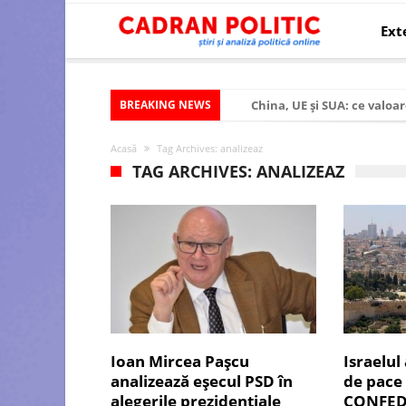
Ext
BREAKING NEWS
China, UE și SUA: ce valoar
Criza politică prelungită ș
Acasă
Tag Archives: analizeaz
Modelul economic al SUA:
TAG ARCHIVES: ANALIZEAZ
Modelul economic al Chinei
Modelul economic al Rusiei
Occidentul obosit și Estul
Viitorul României în Uniun
România – ROExit pentru a
Controlul minții prin nan
Ioan Mircea Pașcu
Israelul
analizează eșecul PSD în
de pace
Huawei dezvoltă un nou ci
alegerile prezidențiale
CONFED