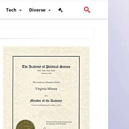
Tech
Diverse
scalității și poziției României în U.E.