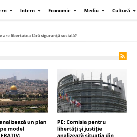
ern
Intern
Economie
Mediu
Cultură
e are libertatea fără siguranță socială?
i mizele din spatele interimatului
 cum au devenit cea mai mare economie a lumii
: cum a devenit atelierul lumii și rivalul economic al SUA
: de ce rezistă?
 care revine: o realitate pe care România o simte, nu o spune
ea Europeană. Ce ne așteaptă? – O analiză structurală a demografiei, fi
 supraviețui ca țară
oparticule
 analizează un plan
PE: Comisia pentru
 pe model
libertăţi şi justiţie
p AI pentru a înlocui Nvidia
ERATIV:
analizează situația din