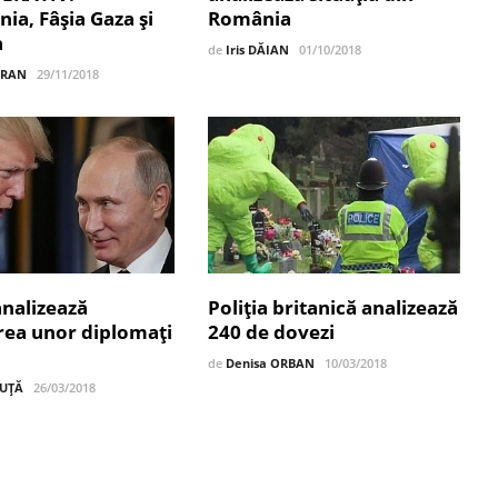
nia, Fâşia Gaza şi
România
a
de
Iris DĂIAN
01/10/2018
BRAN
29/11/2018
nalizează
Poliția britanică analizează
rea unor diplomați
240 de dovezi
de
Denisa ORBAN
10/03/2018
DUȚĂ
26/03/2018