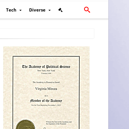
Tech
Diverse
scalității și poziției României în U.E.