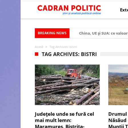
Ext
BREAKING NEWS
China, UE și SUA: ce valoar
Criza politică prelungită ș
Acasă
Tag Archives: bistri
Modelul economic al SUA:
TAG ARCHIVES: BISTRI
Modelul economic al Chinei
Modelul economic al Rusiei
Occidentul obosit și Estul
Viitorul României în Uniun
România – ROExit pentru a
Controlul minții prin nan
Judeţele unde se fură cel
Drumul U
mai mult lemn:
Năsăud 
Huawei dezvoltă un nou ci
Maramureș, Bistrița-
Munţii Ţ