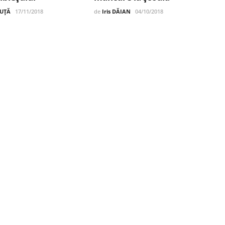
DUȚĂ
17/11/2018
de
Iris DĂIAN
04/10/2018