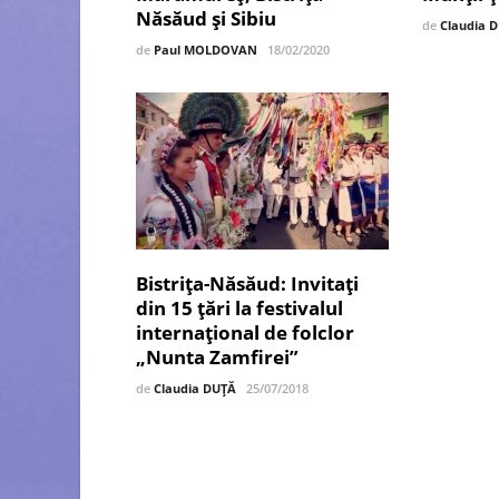
Năsăud și Sibiu
de
Claudia 
de
Paul MOLDOVAN
18/02/2020
Bistrița-Năsăud: Invitați
din 15 țări la festivalul
internaţional de folclor
„Nunta Zamfirei”
de
Claudia DUȚĂ
25/07/2018