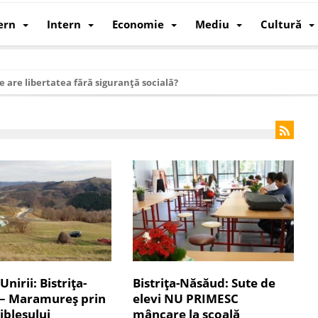
ern
Intern
Economie
Mediu
Cultură
e are libertatea fără siguranță socială?
i mizele din spatele interimatului
 cum au devenit cea mai mare economie a lumii
: cum a devenit atelierul lumii și rivalul economic al SUA
: de ce rezistă?
 care revine: o realitate pe care România o simte, nu o spune
ea Europeană. Ce ne așteaptă? – O analiză structurală a demografiei, fi
 supraviețui ca țară
oparticule
nirii: Bistriţa-
Bistrița-Năsăud: Sute de
– Maramureş prin
elevi NU PRIMESC
p AI pentru a înlocui Nvidia
ibleşului
mâncare la școală