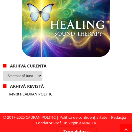
ARHIVA CURENTĂ
Arhiva
curentă
ARHIVĂ REVISTĂ
Revista CADRAN POLITIC
© 2017-2025
CADRAN POLITIC
|
Politică de confidențialitate
|
Redacția
|
Fondator Prof. Dr. Virginia MIRCEA
Translator »