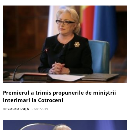
Premierul a trimis propunerile de miniștrii
interimari la Cotroceni
de
Claudia DUȚĂ
07/01/2019