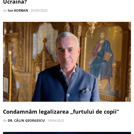
Ucraina?
de
Ion KORBAN
25/05/2023
Condamnăm legalizarea „furtului de copii”
de
DR. CĂLIN GEORGESCU
19/04/2023