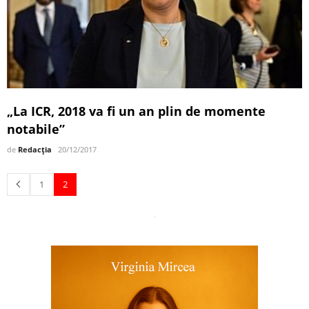
„La ICR, 2018 va fi un an plin de momente
notabile”
de
Redacția
20/12/2017
1
2