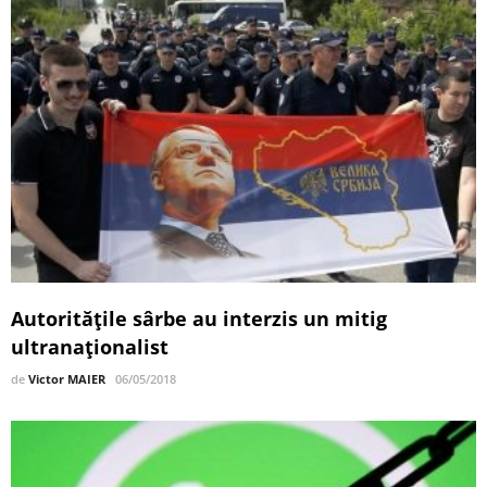
Autorităţile sârbe au interzis un mitig
ultranaționalist
de
Victor MAIER
06/05/2018