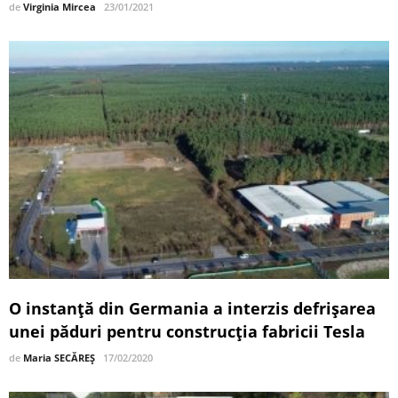
de
Virginia Mircea
23/01/2021
O instanţă din Germania a interzis defrișarea
unei păduri pentru construcţia fabricii Tesla
de
Maria SECĂREȘ
17/02/2020