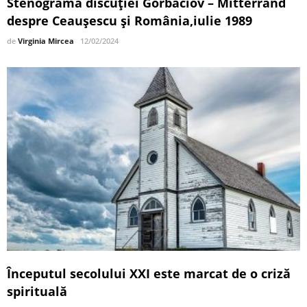
Stenograma discuției Gorbaciov – Mitterrand
despre Ceaușescu și România,iulie 1989
de
Virginia Mircea
12/02/2024
Începutul secolului XXI este marcat de o criză
spirituală