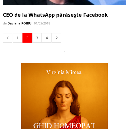
CEO de la WhatsApp părăseşte Facebook
de
Daciana ROIBU
01/05/2018
1
2
3
4