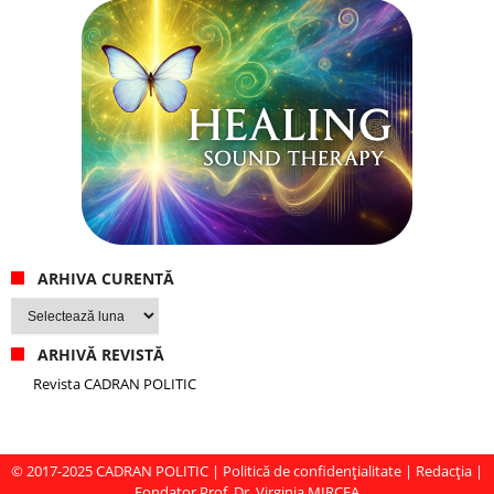
ARHIVA CURENTĂ
Arhiva
curentă
ARHIVĂ REVISTĂ
Revista CADRAN POLITIC
© 2017-2025
CADRAN POLITIC
|
Politică de confidențialitate
|
Redacția
|
Fondator Prof. Dr. Virginia MIRCEA