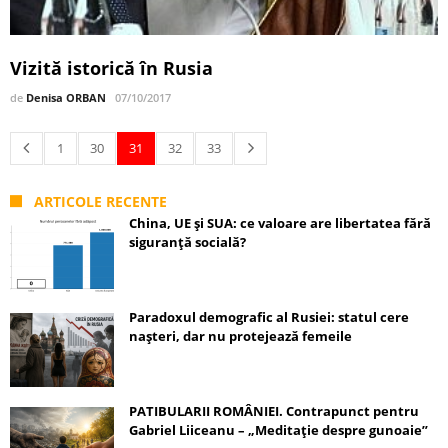
Vizită istorică în Rusia
de
Denisa ORBAN
07/10/2017
1
30
31
32
33
ARTICOLE RECENTE
China, UE și SUA: ce valoare are libertatea fără
siguranță socială?
Paradoxul demografic al Rusiei: statul cere
nașteri, dar nu protejează femeile
PATIBULARII ROMÂNIEI. Contrapunct pentru
Gabriel Liiceanu – „Meditație despre gunoaie”