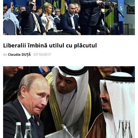
Liberalii îmbină utilul cu plăcutul
de
Claudia DUȚĂ
07/10/2017