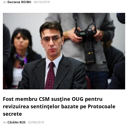
de
Daciana ROIBU
06/10/2018
Fost membru CSM susține OUG pentru
revizuirea sentințelor bazate pe Protocoale
secrete
de
Cătălin RUS
02/08/2018