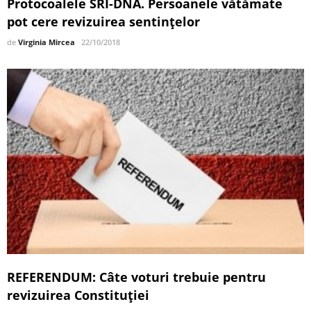
Protocoalele SRI-DNA. Persoanele vătămate
pot cere revizuirea sentințelor
de
Virginia Mircea
22/10/2018
REFERENDUM: Câte voturi trebuie pentru
revizuirea Constituției