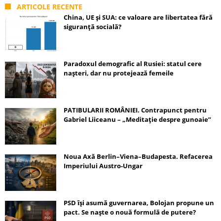
ARTICOLE RECENTE
China, UE și SUA: ce valoare are libertatea fără
siguranță socială?
Paradoxul demografic al Rusiei: statul cere
nașteri, dar nu protejează femeile
PATIBULARII ROMÂNIEI. Contrapunct pentru
Gabriel Liiceanu – „Meditație despre gunoaie”
Noua Axă Berlin–Viena–Budapesta. Refacerea
Imperiului Austro-Ungar
PSD își asumă guvernarea, Bolojan propune un
pact. Se naște o nouă formulă de putere?