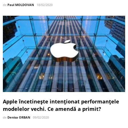
de
Paul MOLDOVAN
18/02/2020
Apple încetinește intenționat performanțele
modelelor vechi. Ce amendă a primit?
de
Denisa ORBAN
09/02/2020