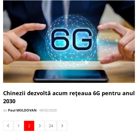
Chinezii dezvoltă acum rețeaua 6G pentru anul
2030
de
Paul MOLDOVAN
08/02/2020
1
2
3
24