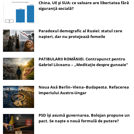
China, UE și SUA: ce valoare are libertatea fără
siguranță socială?
Paradoxul demografic al Rusiei: statul cere
nașteri, dar nu protejează femeile
PATIBULARII ROMÂNIEI. Contrapunct pentru
Gabriel Liiceanu – „Meditație despre gunoaie”
Noua Axă Berlin–Viena–Budapesta. Refacerea
Imperiului Austro-Ungar
PSD își asumă guvernarea, Bolojan propune un
pact. Se naște o nouă formulă de putere?