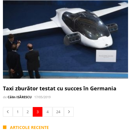
Taxi zburător testat cu succes în Germania
de
Călin ISĂRESCU
17/05/2019
1
2
3
4
24
ARTICOLE RECENTE