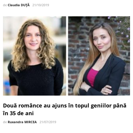
de
Claudia DUȚĂ
21/10/2019
Două românce au ajuns în topul geniilor până
în 35 de ani
de
Ruxandra MIRCEA
21/07/2019