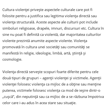
Cultura violenţei priveşte aspectele culturale care pot fi
folosite pentru a justifica sau legitima violenţa directă sau
violența structurală. Aceste aspecte ale culturii pot include
simboluri religioase, drapele, imnuri, discursuri etc. Cultura în
sine nu poat fi definită ca violentă, dar majoritatea culturilor
violente prezintă anumite aspecte violente. Violenţa
promovată în cultura unei societăți sau comunități se
manifestă în religie, ideologie, limbă, artă, ştiinţă şi
cosmologie.
Violenţa directă serveşte scopuri foarte diferite pentru cele
două tipuri de grupuri – agenţii violenţei şi victimele. Agenţii
violenţei folosesc violenţa ca mijloc de a obţine sau menţine
puterea, victimele folosesc violenţa ca mod de ieşire dintr-o
„cuşcă”, din neputinţă sau ca mijloc de a se răzbuna împotriva
celor care i-au adus în acea stare sau situație.