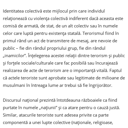
Identitatea colectivă este mijlocul prin care individul
relaţionează cu violenţa colectivă indiferent dacă aceasta este
comisă de armată, de stat, de un alt colectiv sau în numele
celor care luptă pentru existența statală. Terorismul fiind în
primul rând un act de transmitere de mesaj, are nevoie de
public – fie din rândul propriului grup, fie din rândul
„inamicilor”. Înţelegerea acestei relaţii dintre terorism şi public
şi forţele sociale/culturale care fac posibilă sau încurajează
realizarea de acte de terorism are o importanţă vitală. Faptul
că actele teroriste sunt aprobate sau legitimate de milioane de
musulmani în întreaga lume ar trebui să fie îngrijorător.
Discursul naţional prezintă întotdeauna războaiele ca fiind
purtate în numele „naţiunii” şi ca atare pentru o cauză justă.
Similar, atacurile teroriste sunt adesea privite ca parte
componentă a unei lupte colective (naţionale, religioase,