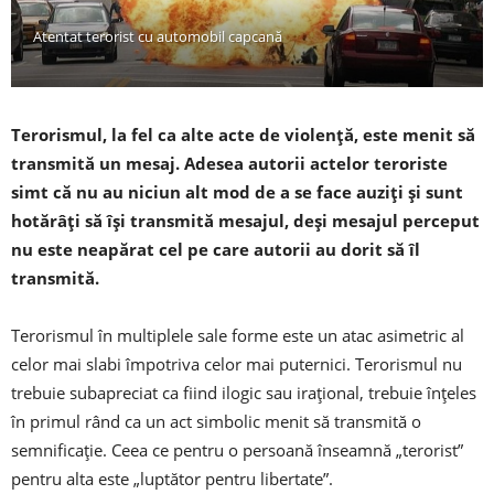
Atentat terorist cu automobil capcană
Terorismul, la fel ca alte acte de violenţă, este menit să
transmită un mesaj. Adesea autorii actelor teroriste
simt că nu au niciun alt mod de a se face auziţi şi sunt
hotărâţi să îşi transmită mesajul, deşi mesajul perceput
nu este neapărat cel pe care autorii au dorit să îl
transmită.
Terorismul în multiplele sale forme este un atac asimetric al
celor mai slabi împotriva celor mai puternici. Terorismul nu
trebuie subapreciat ca fiind ilogic sau iraţional, trebuie înţeles
în primul rând ca un act simbolic menit să transmită o
semnificaţie. Ceea ce pentru o persoană înseamnă „terorist”
pentru alta este „luptător pentru libertate”.