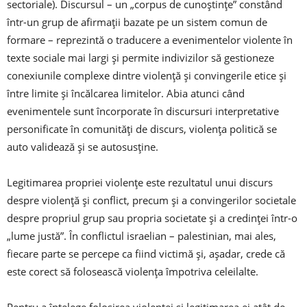
sectoriale). Discursul – un „corpus de cunoştinţe” constând
într-un grup de afirmaţii bazate pe un sistem comun de
formare – reprezintă o traducere a evenimentelor violente în
texte sociale mai largi şi permite indivizilor să gestioneze
conexiunile complexe dintre violenţă şi convingerile etice şi
între limite şi încălcarea limitelor. Abia atunci când
evenimentele sunt încorporate în discursuri interpretative
personificate în comunităţi de discurs, violenţa politică se
auto validează şi se autosusţine.
Legitimarea propriei violenţe este rezultatul unui discurs
despre violenţă şi conflict, precum şi a convingerilor societale
despre propriul grup sau propria societate şi a credinţei într-o
„lume justă”. În conflictul israelian – palestinian, mai ales,
fiecare parte se percepe ca fiind victimă şi, aşadar, crede că
este corect să folosească violenţa împotriva celeilalte.