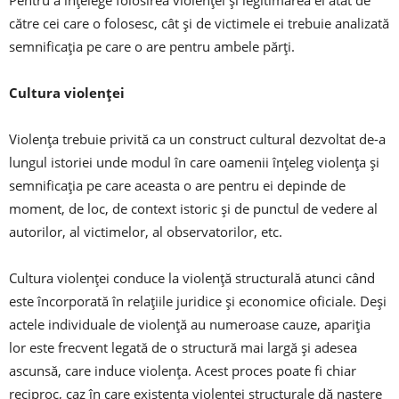
Pentru a înţelege folosirea violenţei şi legitimarea ei atât de
către cei care o folosesc, cât şi de victimele ei trebuie analizată
semnificaţia pe care o are pentru ambele părţi.
Cultura violenței
Violenţa trebuie privită ca un construct cultural dezvoltat de-a
lungul istoriei unde modul în care oamenii înţeleg violenţa şi
semnificaţia pe care aceasta o are pentru ei depinde de
moment, de loc, de context istoric şi de punctul de vedere al
autorilor, al victimelor, al observatorilor, etc.
Cultura violenţei conduce la violenţă structurală atunci când
este încorporată în relaţiile juridice şi economice oficiale. Deşi
actele individuale de violenţă au numeroase cauze, apariţia
lor este frecvent legată de o structură mai largă şi adesea
ascunsă, care induce violenţa. Acest proces poate fi chiar
reciproc, caz în care existenţa violenţei structurale dă naştere