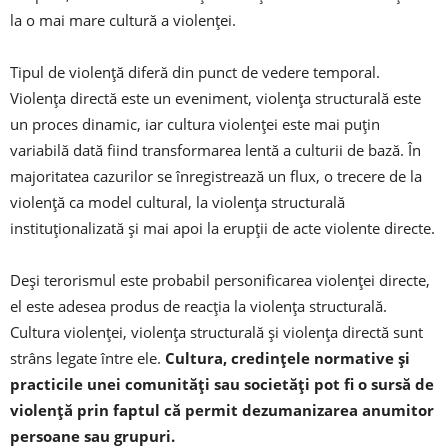
la o mai mare cultură a violenței.
Tipul de violenţă diferă din punct de vedere temporal.
Violenţa directă este un eveniment, violenţa structurală este
un proces dinamic, iar cultura violenţei este mai puţin
variabilă dată fiind transformarea lentă a culturii de bază. În
majoritatea cazurilor se înregistrează un flux, o trecere de la
violenţă ca model cultural, la violenţa structurală
instituţionalizată şi mai apoi la erupţii de acte violente directe.
Deşi terorismul este probabil personificarea violenţei directe,
el este adesea produs de reacţia la violenţa structurală.
Cultura violenţei, violența structurală şi violența directă sunt
strâns legate între ele.
Cultura, credinţele normative şi
practicile unei comunități sau societăţi pot fi o sursă de
violenţă prin faptul că permit dezumanizarea anumitor
persoane sau grupuri.