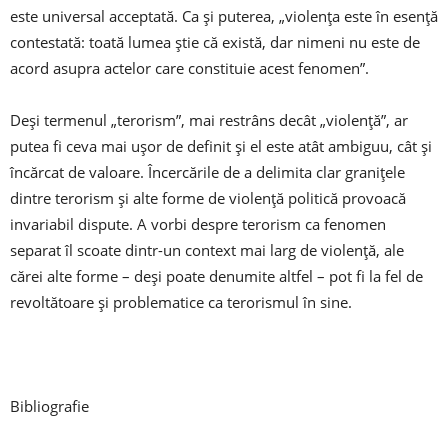
este universal acceptată. Ca şi puterea, „violenţa este în esenţă
contestată: toată lumea ştie că există, dar nimeni nu este de
acord asupra actelor care constituie acest fenomen”.
Deşi termenul „terorism”, mai restrâns decât „violenţă”, ar
putea fi ceva mai uşor de definit şi el este atât ambiguu, cât şi
încărcat de valoare. Încercările de a delimita clar graniţele
dintre terorism şi alte forme de violenţă politică provoacă
invariabil dispute. A vorbi despre terorism ca fenomen
separat îl scoate dintr-un context mai larg de violenţă, ale
cărei alte forme – deşi poate denumite altfel – pot fi la fel de
revoltătoare şi problematice ca terorismul în sine.
Bibliografie