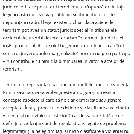
juridice. A-i face pe autorii terorismului răspunzători în faţa
legii aceasta nu rezolvă problema sentimentului lor de
neputinţă în cadrul legal existent. Chiar dacă actele de
terorism pot avea un statut juridic special în tribunalele
occidentale, a vorbi despre terorism în termeni juridici – ei
înşişi produşi ai discursului hegemonic dominant la a cărui
construcţie „grupurile marginalizate” oricum nu prea participă
– nu contribuie cu nimic la diminuarea în viitor a actelor de
terorism.
Terorismul reprezintă doar unul din multele tipuri de violenţă.
Prin însăşi natura sa violenţa este ambiguă şi nu există
concepte asociate ei care să fie clar demarcate sau general
acceptate. Însuşi procesul de definire şi clasificare a actelor în
violente şi non-violente este încărcat de valoare. Iată de ce
definiţiile violenţei sunt de regulă strâns legate de problema
legitimităţii şi a nelegitimităţii şi nicio clasificare a violenţei nu