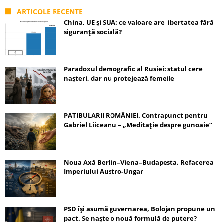
ARTICOLE RECENTE
China, UE și SUA: ce valoare are libertatea fără
siguranță socială?
Paradoxul demografic al Rusiei: statul cere
nașteri, dar nu protejează femeile
PATIBULARII ROMÂNIEI. Contrapunct pentru
Gabriel Liiceanu – „Meditație despre gunoaie”
Noua Axă Berlin–Viena–Budapesta. Refacerea
Imperiului Austro-Ungar
PSD își asumă guvernarea, Bolojan propune un
pact. Se naște o nouă formulă de putere?