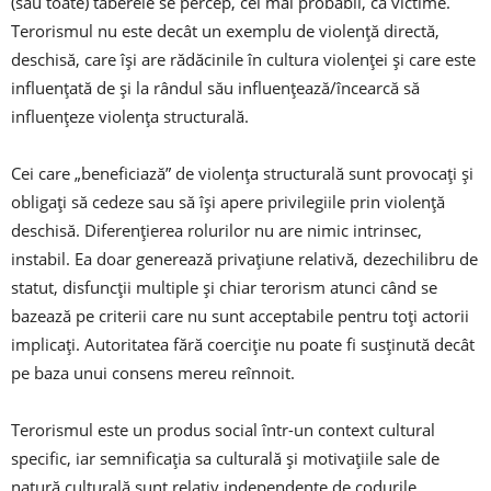
(sau toate) taberele se percep, cel mai probabil, ca victime.
Terorismul nu este decât un exemplu de violenţă directă,
deschisă, care îşi are rădăcinile în cultura violenţei şi care este
influenţată de şi la rândul său influenţează/încearcă să
influenţeze violenţa structurală.
Cei care „beneficiază” de violenţa structurală sunt provocaţi şi
obligaţi să cedeze sau să îşi apere privilegiile prin violenţă
deschisă. Diferenţierea rolurilor nu are nimic intrinsec,
instabil. Ea doar generează privaţiune relativă, dezechilibru de
statut, disfuncţii multiple şi chiar terorism atunci când se
bazează pe criterii care nu sunt acceptabile pentru toţi actorii
implicaţi. Autoritatea fără coerciţie nu poate fi susţinută decât
pe baza unui consens mereu reînnoit.
Terorismul este un produs social într-un context cultural
specific, iar semnificaţia sa culturală şi motivaţiile sale de
natură culturală sunt relativ independente de codurile