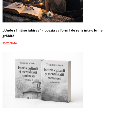
„Unde rămâne iubirea” – poezia ca formă de sens într-o lume
grăbită
23/02/2026