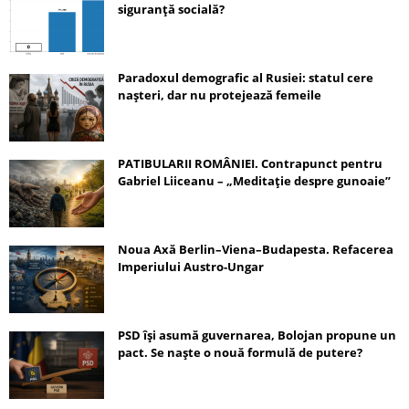
siguranță socială?
Paradoxul demografic al Rusiei: statul cere
nașteri, dar nu protejează femeile
PATIBULARII ROMÂNIEI. Contrapunct pentru
Gabriel Liiceanu – „Meditație despre gunoaie”
Noua Axă Berlin–Viena–Budapesta. Refacerea
Imperiului Austro-Ungar
PSD își asumă guvernarea, Bolojan propune un
pact. Se naște o nouă formulă de putere?