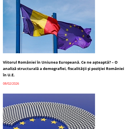
Viitorul României în Uniunea Europeană. Ce ne așteaptă? – O
analiză structurală a demografiei, fiscalității și poziției României
în U.E.
08/02/2026