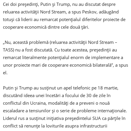
Cei doi președinți, Putin și Trump, nu au discutat despre
reluarea activității Nord Stream, a spus Peskov, adăugând
totuși că liderii au remarcat potențialul diferitelor proiecte de
cooperare economică dintre cele două țări.
„Nu, această problemă (reluarea activității Nord Stream –
TASS) nu a fost discutată. Cu toate acestea, președinții au
remarcat literalmente potențialul enorm de implementare a
unor proiecte mari de cooperare economică bilaterală”, a spus
el.
Putin și Trump au susținut un apel telefonic pe 18 martie,
discutând ideea unei încetări a focului de 30 de zile în
conflictul din Ucraina, modalități de a preveni o nouă
escaladare a tensiunilor și o serie de probleme internaționale.
Liderul rus a susținut inițiativa președintelui SUA ca părțile în
conflict să renunțe la loviturile asupra infrastructurii