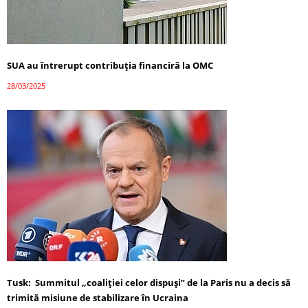
SUA au întrerupt contribuția financiră la OMC
28/03/2025
Tusk: Summitul „coaliției celor dispuși” de la Paris nu a decis să
trimită misiune de stabilizare în Ucraina