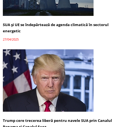
SUA și UE se îndepărtează de agenda climatică în sectorul
energetic
27/04/2025
Trump cere trecerea liberă pentru navele SUA prin Canalul
Panama și Canalul Suez