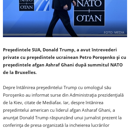
FOTO: MEDIA
Preşedintele SUA, Donald Trump, a avut întrevederi
private cu preşedintele ucrainean Petro Poroşenko și cu
președintele afgan Ashraf Ghani după summitul NATO
de la Bruxelles.
Depre întâlnirea președintelui Trump cu omologul său
Poroșenko au informat surse din Administraţia prezidenţială
de la Kiev, citate de Mediafax. Iar, despre întânirea
președintelui american cu liderul afgan Asharaf Ghani, a
anunțat Donald Trump răspunzând unui jurnalist prezent la
conferința de presa organizată la incheierea lucrărilor