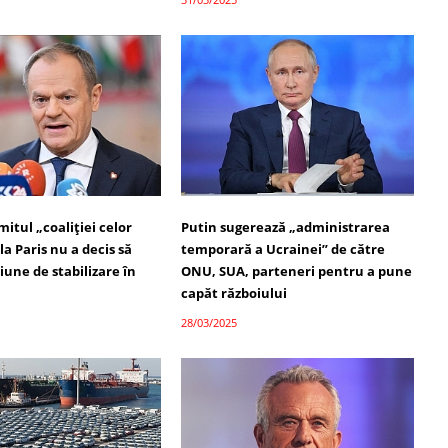
itul „coaliției celor
Putin sugerează „administrarea
la Paris nu a decis să
temporară a Ucrainei” de către
iune de stabilizare în
ONU, SUA, parteneri pentru a pune
capăt războiului
28/03/2025