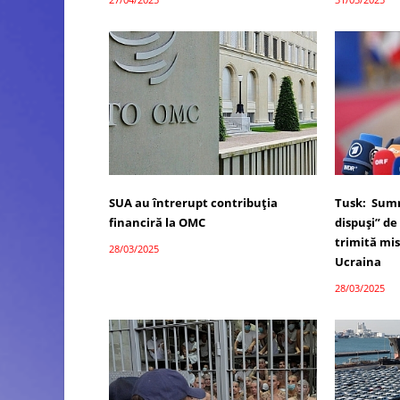
SUA au întrerupt contribuția
Tusk: Summ
financiră la OMC
dispuși” de 
trimită mis
28/03/2025
Ucraina
28/03/2025