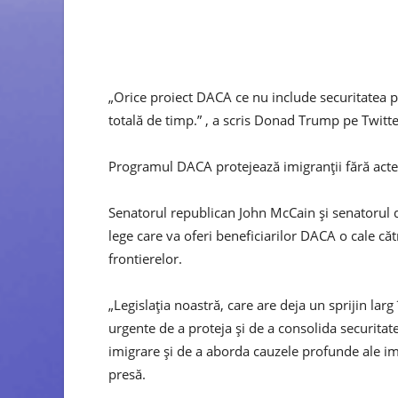
„Orice proiect DACA ce nu include securitatea pu
totală de timp.” , a scris Donad Trump pe Twitte
Programul DACA protejează imigranții fără acte c
Senatorul republican John McCain și senatorul 
lege care va oferi beneficiarilor DACA o cale căt
frontierelor.
„Legislația noastră, care are deja un sprijin lar
urgente de a proteja și de a consolida securitate
imigrare și de a aborda cauzele profunde ale imi
presă.