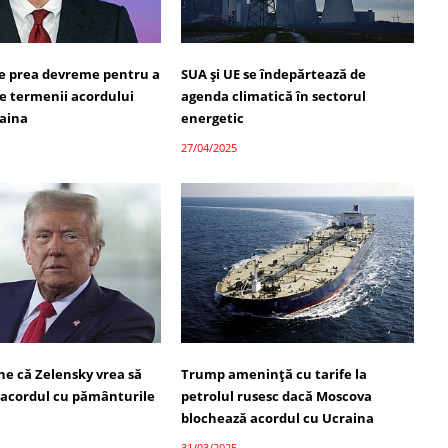
te prea devreme pentru a
SUA și UE se îndepărtează de
re termenii acordului
agenda climatică în sectorul
raina
energetic
27/04/2025
e că Zelensky vrea să
Trump amenință cu tarife la
 acordul cu pământurile
petrolul rusesc dacă Moscova
blochează acordul cu Ucraina
31/03/2025