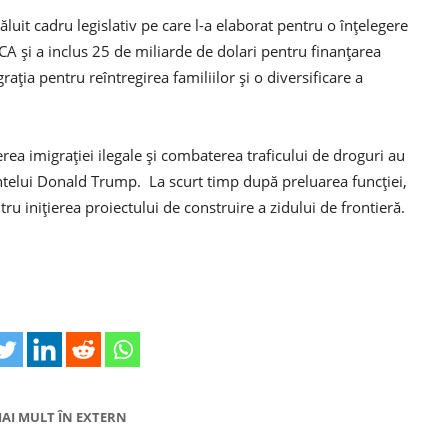
uit cadru legislativ pe care l-a elaborat pentru o înțelegere
CA și a inclus 25 de miliarde de dolari pentru finanțarea
ația pentru reîntregirea familiilor și o diversificare a
ea imigrației ilegale și combaterea traficului de droguri au
ntelui Donald Trump. La scurt timp după preluarea funcției,
 inițierea proiectului de construire a zidului de frontieră.
AI MULT ÎN EXTERN