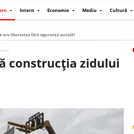
ern
Intern
Economie
Mediu
Cultură
e are libertatea fără siguranță socială?
i mizele din spatele interimatului
ntieră
 cum au devenit cea mai mare economie a lumii
 construcția zidului
: cum a devenit atelierul lumii și rivalul economic al SUA
: de ce rezistă?
 care revine: o realitate pe care România o simte, nu o spune
ea Europeană. Ce ne așteaptă? – O analiză structurală a demografiei, fi
 supraviețui ca țară
oparticule
p AI pentru a înlocui Nvidia