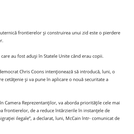
ternică frontierelor și construirea unui zid este o pierdere
r.
are au fost aduși în Statele Unite când erau copii.
democrat Chris Coons intenționează să introducă, luni, o
re cetățenie și va pune în aplicare o nouă securitate a
g în Camera Reprezentanților, va aborda prioritățile cele mai
a frontierelor, de a reduce întârzierile în instanțele de
grației ilegale”, a declarat, luni, McCain într- comunicat de