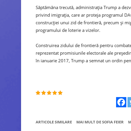
Săptămâna trecută, administrația Trump a dezvăl
privind imigrația, care ar proteja programul DA
construcției unui zid de frontieră, precum și migr
programului de loterie a vizelor.
Construirea zidului de frontieră pentru combater
reprezentat promisiunile electorale ale președi
în ianuarie 2017, Trump a semnat un ordin pentru
ARTICOLE SIMILARE
MAI MULT DE SOFIA FEIER
M