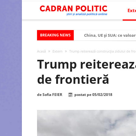
Ext
BREAKING NEWS
China, UE și SUA: ce valoar
Criza politică prelungită ș
Acasă
Extern
Trump reiterează construcția zidului de fro
Modelul economic al SUA:
Trump reiterează
Modelul economic al Chinei
de frontieră
Modelul economic al Rusiei
Occidentul obosit și Estul
de
Sofia FEIER
postat pe
05/02/2018
Viitorul României în Uniun
România – ROExit pentru a
Controlul minții prin nan
Huawei dezvoltă un nou ci