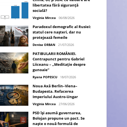
libertatea fără siguranță
socială?
Virginia Mircea
06/08/2026
Paradoxul demografic al Rusiei:
statul cere nașteri, dar nu
protejează femeile
Denisa ORBAN
21/07/2026
PATIBULARII ROMÂNIEI.
Contrapunct pentru Gabriel
Liiceanu – „Meditație despre
gunoaie”
Ryana POPESCU
18/07/2026
Noua Axă Berlin–Viena–
Budapesta. Refacerea
Imperiului Austro-Ungar
Virginia Mircea
27/06/2026
PSD își asumă guvernarea,
Bolojan propune un pact. Se
naște o nouă formulă de