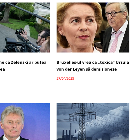
e că Zelenski ar putea
Bruxelles-ul vrea ca „toxica” Ursula
eea
von der Leyen să demisioneze
27/04/2025