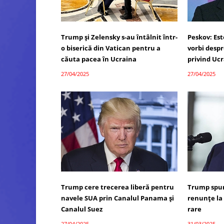
Trump și Zelensky s-au întâlnit într-
Peskov: Es
o biserică din Vatican pentru a
vorbi desp
căuta pacea în Ucraina
privind Uc
27/04/2025
27/04/2025
Trump cere trecerea liberă pentru
Trump spun
navele SUA prin Canalul Panama și
renunțe la
Canalul Suez
rare
27/04/2025
31/03/2025