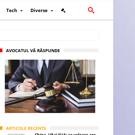
Tech
Diverse
AVOCATUL VĂ RĂSPUNDE
scalității și poziției României în U.E.
ARTICOLE RECENTE
China, UE și SUA: ce valoare are