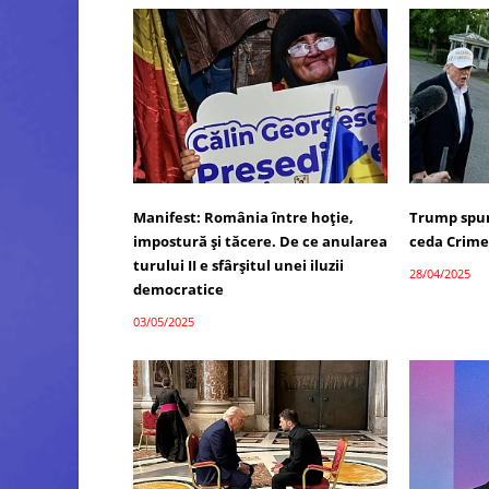
Manifest: România între hoție,
Trump spun
impostură și tăcere. De ce anularea
ceda Crim
turului II e sfârșitul unei iluzii
28/04/2025
democratice
03/05/2025