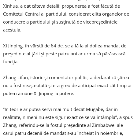
Xinhua, a dat câteva detalii: propunerea a fost făcută de
Comitetul Central al partidului, considerat elita organelor de
conducere a partidului și susținută de vicepreședintele
acestuia.
Xi Jinping, în vârstă de 64 de, se află la al doilea mandat de
președinte al țării și peste patru ani ar urma să părăsească
funcția.
Zhang Lifan, istoric și comentator politic, a declarat că știrea
nu a fost neașteptată și era greu de anticipat exact cât timp ar
putea rămâne Xi Jinping la putere.
”În teorie ar putea servi mai mult decât Mugabe, dar în
realitate, nimeni nu este sigur exact ce se va întâmpla”, a spus
Zhang, referindu-se la fostul președinte al Zimbabwei ale
cărui patru decenii de mandat s-au încheiat în noiembrie,