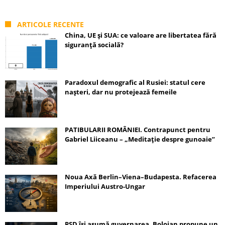
ARTICOLE RECENTE
China, UE și SUA: ce valoare are libertatea fără
siguranță socială?
Paradoxul demografic al Rusiei: statul cere
nașteri, dar nu protejează femeile
PATIBULARII ROMÂNIEI. Contrapunct pentru
Gabriel Liiceanu – „Meditație despre gunoaie”
Noua Axă Berlin–Viena–Budapesta. Refacerea
Imperiului Austro-Ungar
PSD își asumă guvernarea, Bolojan propune un