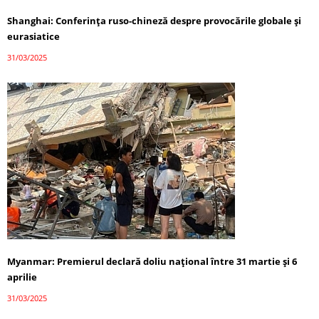
Shanghai: Conferința ruso-chineză despre provocările globale și
eurasiatice
31/03/2025
Myanmar: Premierul declară doliu național între 31 martie și 6
aprilie
31/03/2025