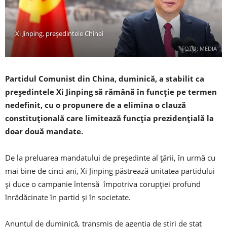
Xi Jinping, președintele Chinei
FOTO: MEDIA
Partidul Comunist din China, duminică, a stabilit ca
președintele Xi Jinping să rămână în funcție pe termen
nedefinit, cu o propunere de a elimina o clauză
constituțională care limitează funcția prezidențială la
doar două mandate.
De la preluarea mandatului de președinte al țării, în urmă cu
mai bine de cinci ani, Xi Jinping păstrează unitatea partidului
și duce o campanie întensă împotriva corupției profund
înrădăcinate în partid și în societate.
Anunțul de duminică, transmis de agenția de știri de stat