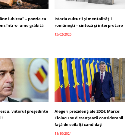
ne iubirea” – poezia ca
Istoria culturii și mentalității
ns într-o lume grăbită
românești – sinteză și interpretare
13/02/2026
escu, viitorul președinte
Alegeri prezidențiale 2024: Marcel
i?
Ciolacu se distanțează considerabil
față de ceilalți candidați
11/10/2024