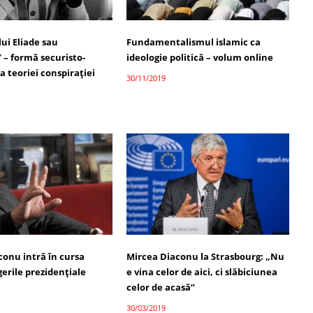
lui Eliade sau
Fundamentalismul islamic ca
 – formă securisto-
ideologie politică – volum online
 teoriei conspirației
30/11/2019
conu intră în cursa
Mircea Diaconu la Strasbourg: „Nu
erile prezidențiale
e vina celor de aici, ci slăbiciunea
celor de acasă”
30/03/2019