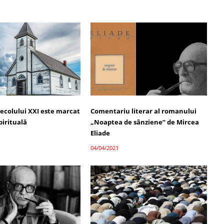
secolului XXI este marcat
Comentariu literar al romanului
pirituală
„Noaptea de sânziene” de Mircea
Eliade
04/04/2021