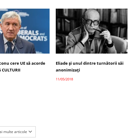
conu cere UE să acorde
Eliade și unul dintre turnătorii săi
ă CULTURII
anonimizați
11/05/2018
i multe articole