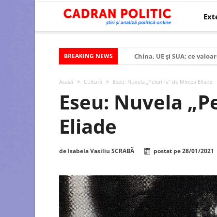
Ext
BREAKING NEWS
China, UE și SUA: ce valoar
Criza politică prelungită ș
Acasă
Cultură
Eseu: Nuvela „Pelerina” de Mircea Eliade
Modelul economic al SUA:
Eseu: Nuvela „P
Modelul economic al Chinei
Eliade
Modelul economic al Rusiei
Occidentul obosit și Estul
de
Isabela Vasiliu SCRABĂ
postat pe
28/01/2021
Viitorul României în Uniun
România – ROExit pentru a
Controlul minții prin nan
Huawei dezvoltă un nou ci