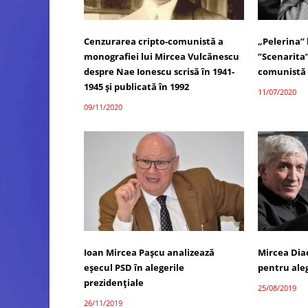
Cenzurarea cripto-comunistă a
„Pelerina” 
monografiei lui Mircea Vulcănescu
”Scenarita”
despre Nae Ionescu scrisă în 1941-
comunistă a
1945 și publicată în 1992
11/07/2020
09/11/2020
Ioan Mircea Pașcu analizează
Mircea Dia
eșecul PSD în alegerile
pentru aleg
prezidențiale
25/08/2019
26/11/2019