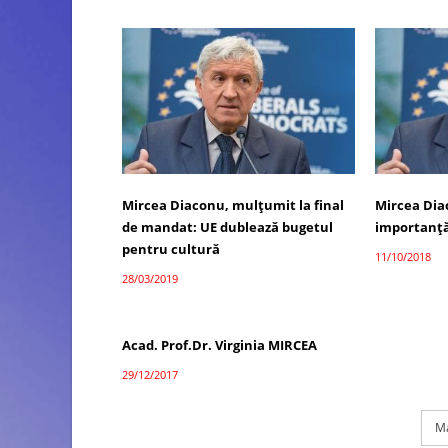
Mircea Diaconu, mulțumit la final
Mircea Dia
de mandat: UE dublează bugetul
importanț
pentru cultură
11/10/2018
28/03/2019
Acad. Prof.Dr. Virginia MIRCEA
29/12/2017
Ma