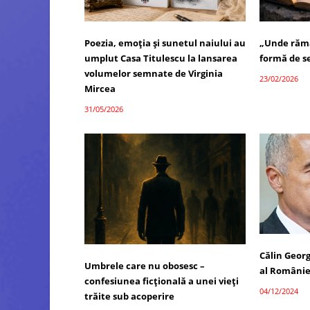
Poezia, emoția și sunetul naiului au
„Unde rămâ
umplut Casa Titulescu la lansarea
formă de se
volumelor semnate de Virginia
23/02/2026
Mircea
31/05/2026
Călin Georg
Umbrele care nu obosesc –
al Românie
confesiunea ficțională a unei vieți
04/12/2024
trăite sub acoperire