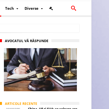
Tech
Diverse
AVOCATUL VĂ RĂSPUNDE
scalității și poziției României în U.E.
ARTICOLE RECENTE
China, UE și SUA: ce valoare are