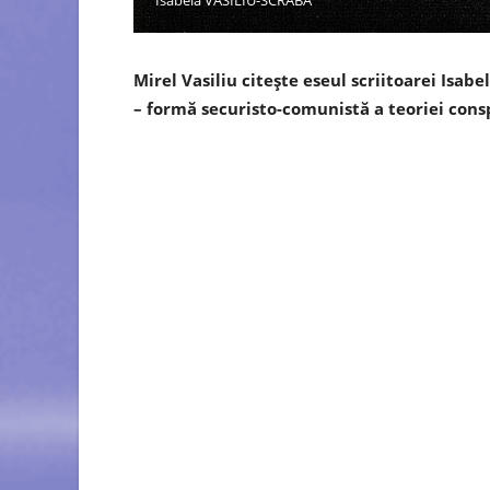
Isabela VASILIU-SCRABA
Mirel Vasiliu citește eseul scriitoarei Isab
– formă securisto-comunistă a teoriei consp