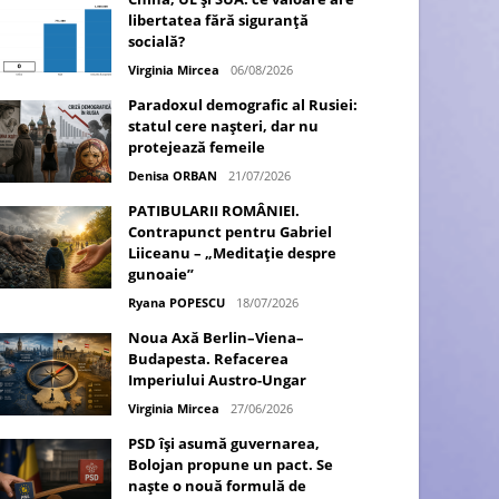
libertatea fără siguranță
socială?
Virginia Mircea
06/08/2026
Paradoxul demografic al Rusiei:
statul cere nașteri, dar nu
protejează femeile
Denisa ORBAN
21/07/2026
PATIBULARII ROMÂNIEI.
Contrapunct pentru Gabriel
Liiceanu – „Meditație despre
gunoaie”
Ryana POPESCU
18/07/2026
Noua Axă Berlin–Viena–
Budapesta. Refacerea
Imperiului Austro-Ungar
Virginia Mircea
27/06/2026
PSD își asumă guvernarea,
Bolojan propune un pact. Se
naște o nouă formulă de