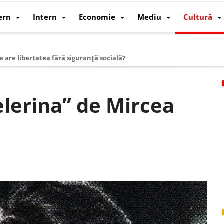
ern
Intern
Economie
Mediu
Cultură
e are libertatea fără siguranță socială?
i mizele din spatele interimatului
 cum au devenit cea mai mare economie a lumii
elerina” de Mircea
: cum a devenit atelierul lumii și rivalul economic al SUA
: de ce rezistă?
 care revine: o realitate pe care România o simte, nu o spune
ea Europeană. Ce ne așteaptă? – O analiză structurală a demografiei, fi
 supraviețui ca țară
oparticule
p AI pentru a înlocui Nvidia