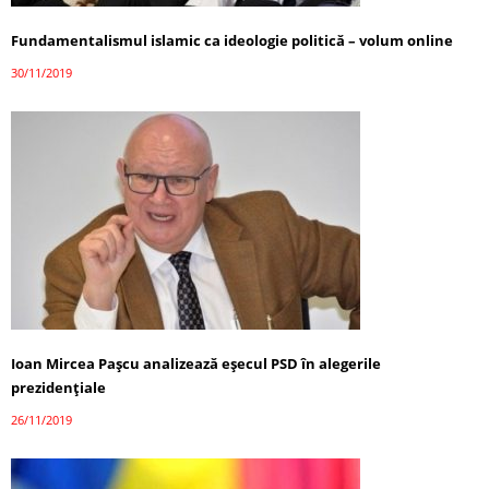
Fundamentalismul islamic ca ideologie politică – volum online
30/11/2019
Ioan Mircea Pașcu analizează eșecul PSD în alegerile
prezidențiale
26/11/2019