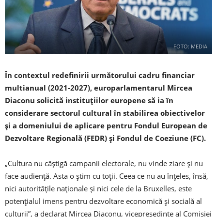
FOTO: MEDIA
În contextul redefinirii următorului cadru financiar
multianual (2021-2027), europarlamentarul Mircea
Diaconu solicită instituțiilor europene să ia în
considerare sectorul cultural în stabilirea obiectivelor
și a domeniului de aplicare pentru Fondul European de
Dezvoltare Regională (FEDR) și Fondul de Coeziune (FC).
„Cultura nu câștigă campanii electorale, nu vinde ziare și nu
face audiență. Asta o știm cu toții. Ceea ce nu au înțeles, însă,
nici autoritățile naționale și nici cele de la Bruxelles, este
potențialul imens pentru dezvoltare economică și socială al
culturii”, a declarat Mircea Diaconu, vicepreședinte al Comisiei