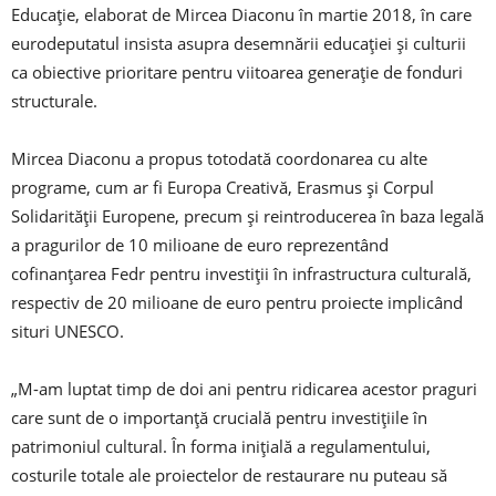
Educație, elaborat de Mircea Diaconu în martie 2018, în care
eurodeputatul insista asupra desemnării educației și culturii
ca obiective prioritare pentru viitoarea generație de fonduri
structurale.
Mircea Diaconu a propus totodată coordonarea cu alte
programe, cum ar fi Europa Creativă, Erasmus și Corpul
Solidarității Europene, precum și reintroducerea în baza legală
a pragurilor de 10 milioane de euro reprezentând
cofinanțarea Fedr pentru investiții în infrastructura culturală,
respectiv de 20 milioane de euro pentru proiecte implicând
situri UNESCO.
„M-am luptat timp de doi ani pentru ridicarea acestor praguri
care sunt de o importanță crucială pentru investițiile în
patrimoniul cultural. În forma inițială a regulamentului,
costurile totale ale proiectelor de restaurare nu puteau să