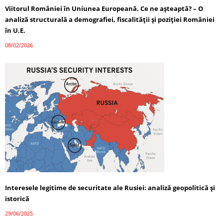
Viitorul României în Uniunea Europeană. Ce ne așteaptă? – O
analiză structurală a demografiei, fiscalității și poziției României
în U.E.
08/02/2026
Interesele legitime de securitate ale Rusiei: analiză geopolitică și
istorică
29/06/2025