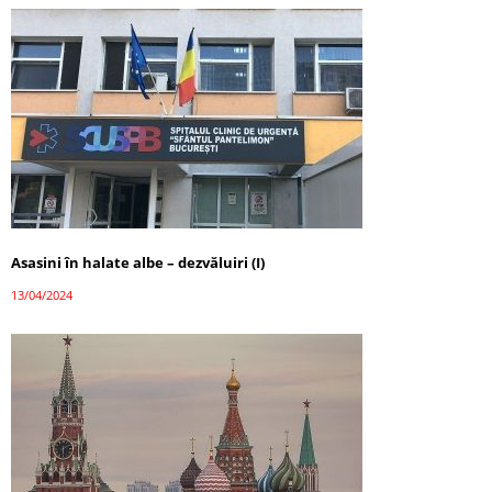
Asasini în halate albe – dezvăluiri (I)
13/04/2024