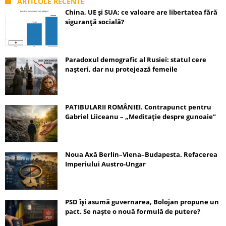
ARTICOLE RECENTE
China, UE și SUA: ce valoare are libertatea fără
siguranță socială?
Paradoxul demografic al Rusiei: statul cere
nașteri, dar nu protejează femeile
PATIBULARII ROMÂNIEI. Contrapunct pentru
Gabriel Liiceanu – „Meditație despre gunoaie”
Noua Axă Berlin–Viena–Budapesta. Refacerea
Imperiului Austro-Ungar
PSD își asumă guvernarea, Bolojan propune un
pact. Se naște o nouă formulă de putere?