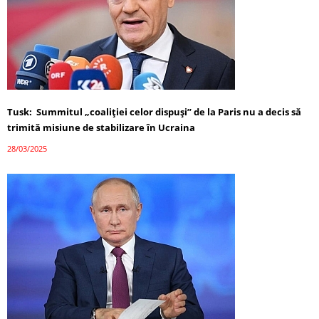
Tusk: Summitul „coaliției celor dispuși” de la Paris nu a decis să
trimită misiune de stabilizare în Ucraina
28/03/2025