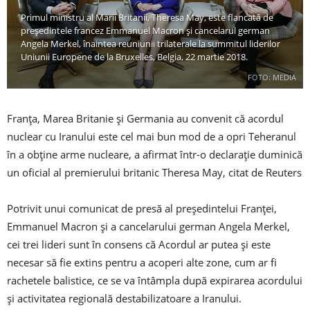
Primul ministru al Marii Britanii, Theresa May, este flancată de
președintele francez Emmanuel Macron și cancelarul german
Angela Merkel, înaintea reuniunii trilaterale la summitul liderilor
Uniunii Europene de la Bruxelles, Belgia, 22 martie 2018.
FOTO: MEDIA
Franța, Marea Britanie și Germania au convenit că acordul
nuclear cu Iranului este cel mai bun mod de a opri Teheranul
în a obține arme nucleare, a afirmat într-o declarație duminică
un oficial al premierului britanic Theresa May, citat de Reuters
Potrivit unui comunicat de presă al președintelui Franței,
Emmanuel Macron și a cancelarului german Angela Merkel,
cei trei lideri sunt în consens că Acordul ar putea și este
necesar să fie extins pentru a acoperi alte zone, cum ar fi
rachetele balistice, ce se va întâmpla după expirarea acordului
și activitatea regională destabilizatoare a Iranului.