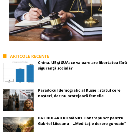
ARTICOLE RECENTE
China, UE și SUA: ce valoare are libertatea fără
siguranță socială?
Paradoxul demografic al Rusiei: statul cere
nașteri, dar nu protejează femeile
PATIBULARII ROMÂNIEI. Contrapunct pentru
Gabriel Liiceanu – „Meditație despre gunoaie”