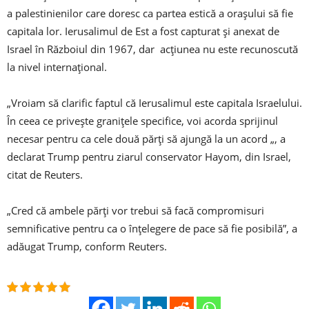
a palestinienilor care doresc ca partea estică a orașului să fie
capitala lor. Ierusalimul de Est a fost capturat și anexat de
Israel în Războiul din 1967, dar acțiunea nu este recunoscută
la nivel internațional.
„Vroiam să clarific faptul că Ierusalimul este capitala Israelului.
În ceea ce privește granițele specifice, voi acorda sprijinul
necesar pentru ca cele două părți să ajungă la un acord „, a
declarat Trump pentru ziarul conservator Hayom, din Israel,
citat de Reuters.
„Cred că ambele părți vor trebui să facă compromisuri
semnificative pentru ca o înțelegere de pace să fie posibilă”, a
adăugat Trump, conform Reuters.