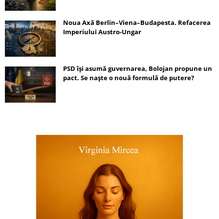
Noua Axă Berlin–Viena–Budapesta. Refacerea
Imperiului Austro-Ungar
PSD își asumă guvernarea, Bolojan propune un
pact. Se naște o nouă formulă de putere?