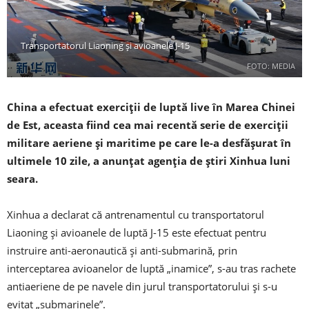
Transportatorul Liaoning și avioanele J-15
FOTO: MEDIA
China a efectuat exerciții de luptă live în Marea Chinei
de Est, aceasta fiind cea mai recentă serie de exerciții
militare aeriene și maritime pe care le-a desfășurat în
ultimele 10 zile, a anunțat agenția de știri Xinhua luni
seara.
Xinhua a declarat că antrenamentul cu transportatorul
Liaoning și avioanele de luptă J-15 este efectuat pentru
instruire anti-aeronautică și anti-submarină, prin
interceptarea avioanelor de luptă „inamice”, s-au tras rachete
antiaeriene de pe navele din jurul transportatorului și s-u
evitat „submarinele”.