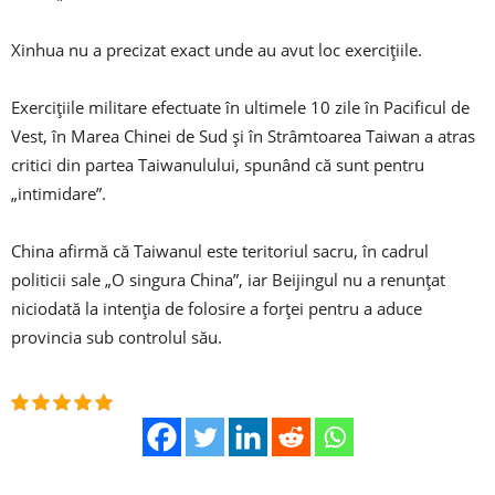
Xinhua nu a precizat exact unde au avut loc exercițiile.
Exercițiile militare efectuate în ultimele 10 zile în Pacificul de
Vest, în Marea Chinei de Sud și în Strâmtoarea Taiwan a atras
critici din partea Taiwanulului, spunând că sunt pentru
„intimidare”.
China afirmă că Taiwanul este teritoriul sacru, în cadrul
politicii sale „O singura China”, iar Beijingul nu a renunțat
niciodată la intenția de folosire a forței pentru a aduce
provincia sub controlul său.