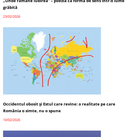
„Unde rămâne iubirea” – poezia ca formă de sens într-o lume
grăbită
23/02/2026
Occidentul obosit și Estul care revine: o realitate pe care
România o simte, nu o spune
10/02/2026