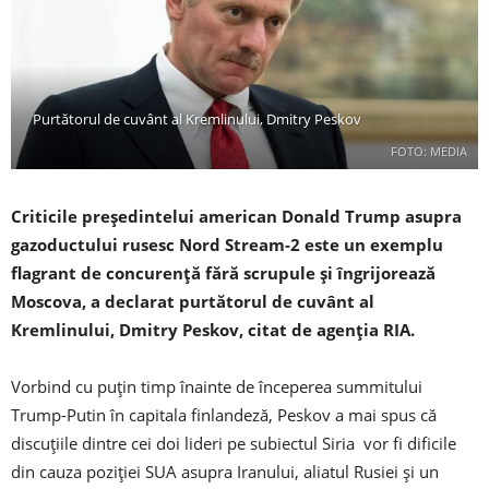
Purtătorul de cuvânt al Kremlinului, Dmitry Peskov
FOTO: MEDIA
Criticile președintelui american Donald Trump asupra
gazoductului rusesc Nord Stream-2 este un exemplu
flagrant de concurență fără scrupule și îngrijorează
Moscova, a declarat purtătorul de cuvânt al
Kremlinului, Dmitry Peskov, citat de agenția RIA.
Vorbind cu puțin timp înainte de începerea summitului
Trump-Putin în capitala finlandeză, Peskov a mai spus că
discuțiile dintre cei doi lideri pe subiectul Siria vor fi dificile
din cauza poziției SUA asupra Iranului, aliatul Rusiei și un