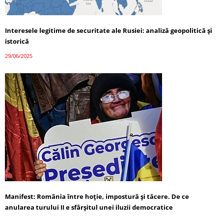
Interesele legitime de securitate ale Rusiei: analiză geopolitică și
istorică
29/06/2025
Manifest: România între hoție, impostură și tăcere. De ce
anularea turului II e sfârșitul unei iluzii democratice